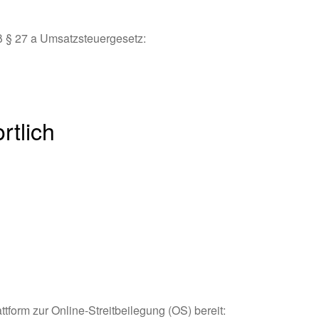
 § 27 a Umsatzsteuergesetz:
rtlich
tform zur Online-Streitbeilegung (OS) bereit: