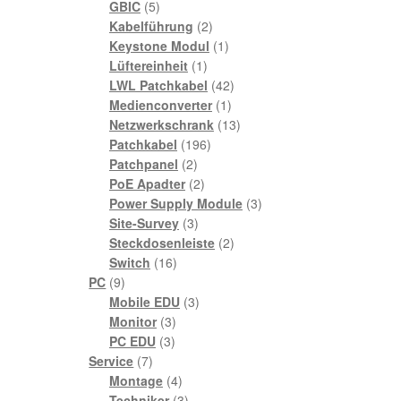
5
Produkte
GBIC
5
Produkte
2
Kabelführung
2
Produkte
1
Keystone Modul
1
1
Produkt
Lüftereinheit
1
Produkt
42
LWL Patchkabel
42
1
Produkte
Medienconverter
1
Produkt
13
Netzwerkschrank
13
196
Produkte
Patchkabel
196
2
Produkte
Patchpanel
2
Produkte
2
PoE Apadter
2
Produkte
3
Power Supply Module
3
3
Produkte
Site-Survey
3
Produkte
2
Steckdosenleiste
2
16
Produkte
Switch
16
9
Produkte
PC
9
Produkte
3
Mobile EDU
3
3
Produkte
Monitor
3
3
Produkte
PC EDU
3
7
Produkte
Service
7
Produkte
4
Montage
4
Produkte
3
Techniker
3