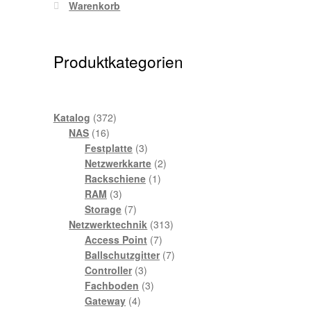
Warenkorb
Produktkategorien
372
Katalog
372
16
Produkte
NAS
16
Produkte
3
Festplatte
3
Produkte
2
Netzwerkkarte
2
1
Produkte
Rackschiene
1
3
Produkt
RAM
3
Produkte
7
Storage
7
Produkte
313
Netzwerktechnik
313
7
Produkte
Access Point
7
Produkte
7
Ballschutzgitter
7
3
Produkte
Controller
3
Produkte
3
Fachboden
3
4
Produkte
Gateway
4