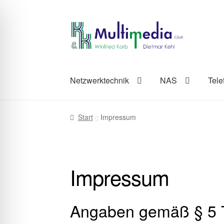
Zur
Zum
Navigation
Inhalt
springen
springen
Netzwerktechnik
NAS
Tele
Start
Impressum
Impressum
Angaben gemäß § 5