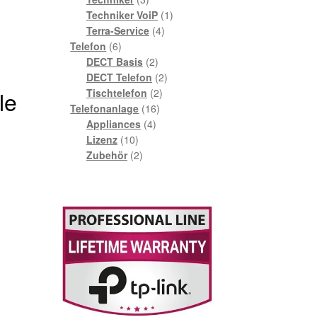
Produkte
1
Techniker VoiP
1
4
Produkt
Terra-Service
4
6
Produkte
Telefon
6
Produkte
2
DECT Basis
2
Produkte
2
DECT Telefon
2
le
2
Produkte
Tischtelefon
2
16
Produkte
Telefonanlage
16
4
Produkte
Appliances
4
10
Produkte
Lizenz
10
Produkte
2
Zubehör
2
Produkte