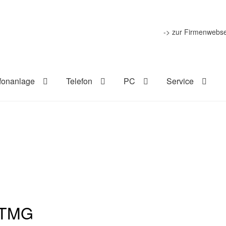
-> zur Firmenwebse
fonanlage
Telefon
PC
Service
 TMG