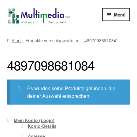
Zur
Zum
Menü
Navigation
Inhalt
springen
springen
-> zur Firmenwebseite
Start
Produkte verschlagwortet mit „4897098681084“
4897098681084
Es wurden keine Produkte gefunden, die
deiner Auswahl entsprechen.
Mein Konto (Login)
Konto-Details
Adresse