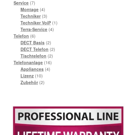
7
Produkte
Service
7
Produkte
4
Montage
4
Produkte
3
Techniker
3
Produkte
1
Techniker VoiP
1
4
Produkt
Terra-Service
4
6
Produkte
Telefon
6
Produkte
2
DECT Basis
2
Produkte
2
DECT Telefon
2
2
Produkte
Tischtelefon
2
16
Produkte
Telefonanlage
16
4
Produkte
Appliances
4
10
Produkte
Lizenz
10
Produkte
2
Zubehör
2
Produkte