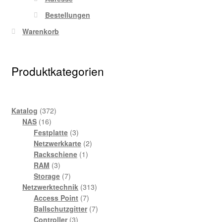
Bestellungen
Warenkorb
Produktkategorien
372
Katalog
372
16
Produkte
NAS
16
Produkte
3
Festplatte
3
Produkte
2
Netzwerkkarte
2
1
Produkte
Rackschiene
1
3
Produkt
RAM
3
Produkte
7
Storage
7
Produkte
313
Netzwerktechnik
313
7
Produkte
Access Point
7
Produkte
7
Ballschutzgitter
7
3
Produkte
Controller
3