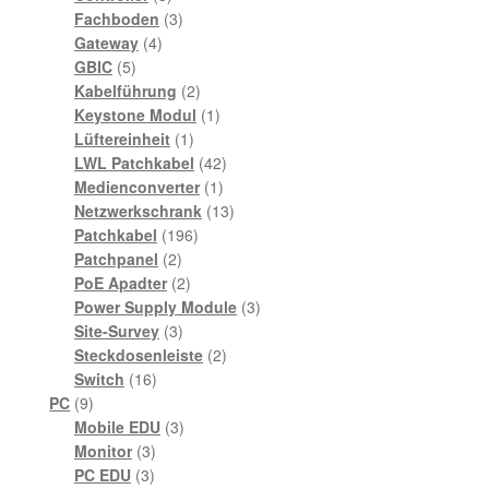
Produkte
3
Fachboden
3
4
Produkte
Gateway
4
5
Produkte
GBIC
5
Produkte
2
Kabelführung
2
Produkte
1
Keystone Modul
1
1
Produkt
Lüftereinheit
1
Produkt
42
LWL Patchkabel
42
1
Produkte
Medienconverter
1
Produkt
13
Netzwerkschrank
13
196
Produkte
Patchkabel
196
2
Produkte
Patchpanel
2
Produkte
2
PoE Apadter
2
Produkte
3
Power Supply Module
3
3
Produkte
Site-Survey
3
Produkte
2
Steckdosenleiste
2
16
Produkte
Switch
16
9
Produkte
PC
9
Produkte
3
Mobile EDU
3
3
Produkte
Monitor
3
3
Produkte
PC EDU
3