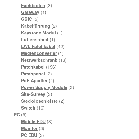
Produkte
3
Fachboden
3
4
Produkte
Gateway
4
5
Produkte
GBIC
5
Produkte
2
Kabelführung
2
Produkte
1
Keystone Modul
1
1
Produkt
Lüftereinheit
1
Produkt
42
LWL Patchkabel
42
1
Produkte
Medienconverter
1
Produkt
13
Netzwerkschrank
13
196
Produkte
Patchkabel
196
2
Produkte
Patchpanel
2
Produkte
2
PoE Apadter
2
Produkte
3
Power Supply Module
3
3
Produkte
Site-Survey
3
Produkte
2
Steckdosenleiste
2
16
Produkte
Switch
16
9
Produkte
PC
9
Produkte
3
Mobile EDU
3
3
Produkte
Monitor
3
3
Produkte
PC EDU
3