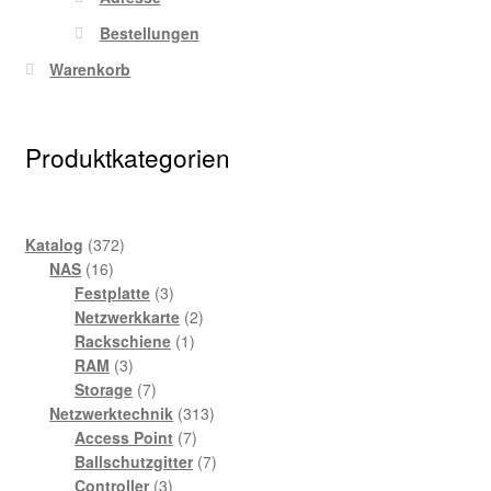
Bestellungen
Warenkorb
Produktkategorien
372
Katalog
372
16
Produkte
NAS
16
Produkte
3
Festplatte
3
Produkte
2
Netzwerkkarte
2
1
Produkte
Rackschiene
1
3
Produkt
RAM
3
Produkte
7
Storage
7
Produkte
313
Netzwerktechnik
313
7
Produkte
Access Point
7
Produkte
7
Ballschutzgitter
7
3
Produkte
Controller
3