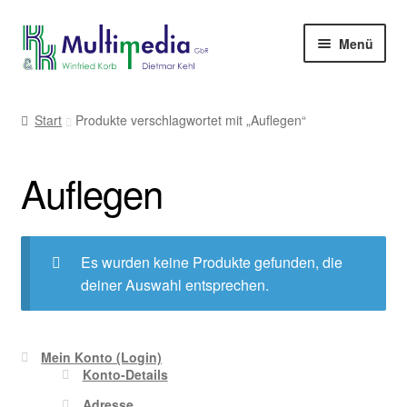
Zur
Zum
Menü
Navigation
Inhalt
springen
springen
-> zur Firmenwebseite
Start
Produkte verschlagwortet mit „Auflegen“
Auflegen
Es wurden keine Produkte gefunden, die
deiner Auswahl entsprechen.
Mein Konto (Login)
Konto-Details
Adresse