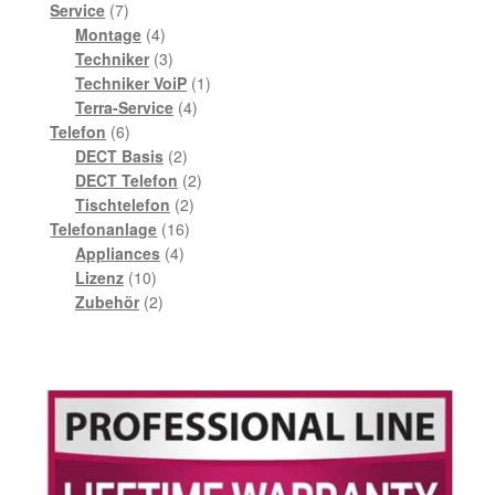
7
Produkte
Service
7
Produkte
4
Montage
4
Produkte
3
Techniker
3
Produkte
1
Techniker VoiP
1
4
Produkt
Terra-Service
4
6
Produkte
Telefon
6
Produkte
2
DECT Basis
2
Produkte
2
DECT Telefon
2
2
Produkte
Tischtelefon
2
16
Produkte
Telefonanlage
16
4
Produkte
Appliances
4
10
Produkte
Lizenz
10
Produkte
2
Zubehör
2
Produkte