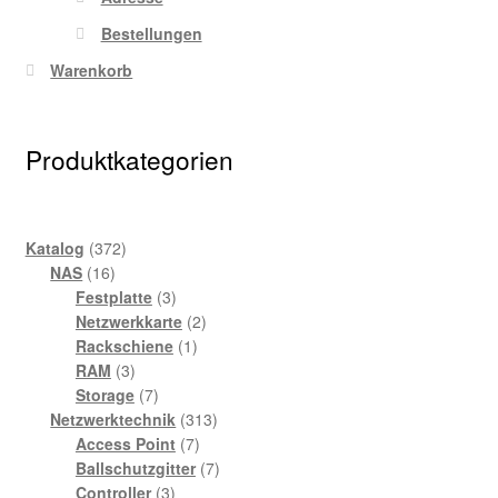
Bestellungen
Warenkorb
Produktkategorien
372
Katalog
372
16
Produkte
NAS
16
Produkte
3
Festplatte
3
Produkte
2
Netzwerkkarte
2
1
Produkte
Rackschiene
1
3
Produkt
RAM
3
Produkte
7
Storage
7
Produkte
313
Netzwerktechnik
313
7
Produkte
Access Point
7
Produkte
7
Ballschutzgitter
7
3
Produkte
Controller
3