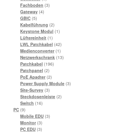
Produkte
3
Fachboden
3
4
Produkte
Gateway
4
5
Produkte
GBIC
5
Produkte
2
Kabelführung
2
Produkte
1
Keystone Modul
1
1
Produkt
Lüftereinheit
1
Produkt
42
LWL Patchkabel
42
1
Produkte
Medienconverter
1
Produkt
13
Netzwerkschrank
13
196
Produkte
Patchkabel
196
2
Produkte
Patchpanel
2
Produkte
2
PoE Apadter
2
Produkte
3
Power Supply Module
3
3
Produkte
Site-Survey
3
Produkte
2
Steckdosenleiste
2
16
Produkte
Switch
16
9
Produkte
PC
9
Produkte
3
Mobile EDU
3
3
Produkte
Monitor
3
3
Produkte
PC EDU
3