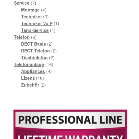
7
Produkte
Service
7
Produkte
4
Montage
4
Produkte
3
Techniker
3
Produkte
1
Techniker VoiP
1
4
Produkt
Terra-Service
4
6
Produkte
Telefon
6
Produkte
2
DECT Basis
2
Produkte
2
DECT Telefon
2
2
Produkte
Tischtelefon
2
16
Produkte
Telefonanlage
16
4
Produkte
Appliances
4
10
Produkte
Lizenz
10
Produkte
2
Zubehör
2
Produkte