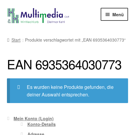
Zur
Zum
Menü
Navigation
Inhalt
springen
springen
-> zur Firmenwebseite
Start
Produkte verschlagwortet mit „EAN 6935364030773“
EAN 6935364030773
Es wurden keine Produkte gefunden, die
deiner Auswahl entsprechen.
Mein Konto (Login)
Konto-Details
Adresse