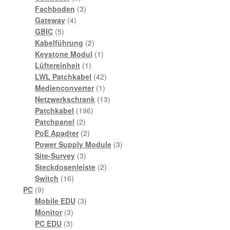
Produkte
3
Fachboden
3
4
Produkte
Gateway
4
5
Produkte
GBIC
5
Produkte
2
Kabelführung
2
Produkte
1
Keystone Modul
1
1
Produkt
Lüftereinheit
1
Produkt
42
LWL Patchkabel
42
1
Produkte
Medienconverter
1
Produkt
13
Netzwerkschrank
13
196
Produkte
Patchkabel
196
2
Produkte
Patchpanel
2
Produkte
2
PoE Apadter
2
Produkte
3
Power Supply Module
3
3
Produkte
Site-Survey
3
Produkte
2
Steckdosenleiste
2
16
Produkte
Switch
16
9
Produkte
PC
9
Produkte
3
Mobile EDU
3
3
Produkte
Monitor
3
3
Produkte
PC EDU
3