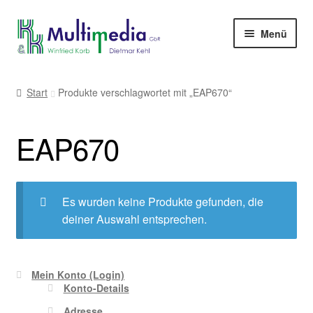
Zur
Zum
Menü
Navigation
Inhalt
springen
springen
-> zur Firmenwebseite
Start
Produkte verschlagwortet mit „EAP670“
EAP670
Es wurden keine Produkte gefunden, die
deiner Auswahl entsprechen.
Mein Konto (Login)
Konto-Details
Adresse