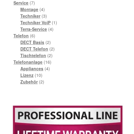
7
Produkte
Service
7
Produkte
4
Montage
4
Produkte
3
Techniker
3
Produkte
1
Techniker VoiP
1
4
Produkt
Terra-Service
4
6
Produkte
Telefon
6
Produkte
2
DECT Basis
2
Produkte
2
DECT Telefon
2
2
Produkte
Tischtelefon
2
16
Produkte
Telefonanlage
16
4
Produkte
Appliances
4
10
Produkte
Lizenz
10
Produkte
2
Zubehör
2
Produkte