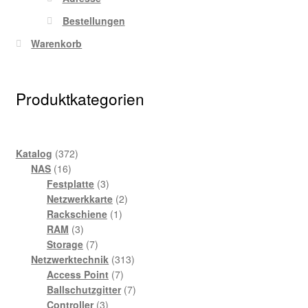
Bestellungen
Warenkorb
Produktkategorien
372
Katalog
372
16
Produkte
NAS
16
Produkte
3
Festplatte
3
Produkte
2
Netzwerkkarte
2
1
Produkte
Rackschiene
1
3
Produkt
RAM
3
Produkte
7
Storage
7
Produkte
313
Netzwerktechnik
313
7
Produkte
Access Point
7
Produkte
7
Ballschutzgitter
7
3
Produkte
Controller
3