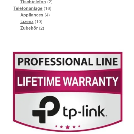
2
Produkte
Tischtelefon
2
16
Produkte
Telefonanlage
16
4
Produkte
Appliances
4
10
Produkte
Lizenz
10
Produkte
2
Zubehör
2
Produkte