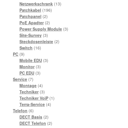
Produkt
13
Netzwerkschrank
13
196
Produkte
Patchkabel
196
2
Produkte
Patchpanel
2
Produkte
2
PoE Apadter
2
Produkte
3
Power Supply Module
3
3
Produkte
Site-Survey
3
Produkte
2
Steckdosenleiste
2
16
Produkte
Switch
16
9
Produkte
PC
9
Produkte
3
Mobile EDU
3
3
Produkte
Monitor
3
3
Produkte
PC EDU
3
7
Produkte
Service
7
Produkte
4
Montage
4
Produkte
3
Techniker
3
Produkte
1
Techniker VoiP
1
4
Produkt
Terra-Service
4
6
Produkte
Telefon
6
Produkte
2
DECT Basis
2
Produkte
2
DECT Telefon
2