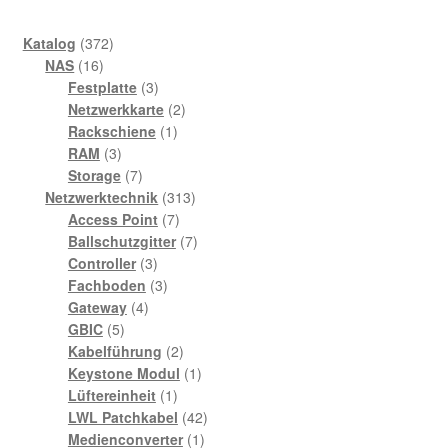
372
Katalog
372
16
Produkte
NAS
16
Produkte
3
Festplatte
3
Produkte
2
Netzwerkkarte
2
1
Produkte
Rackschiene
1
3
Produkt
RAM
3
Produkte
7
Storage
7
Produkte
313
Netzwerktechnik
313
7
Produkte
Access Point
7
Produkte
7
Ballschutzgitter
7
3
Produkte
Controller
3
Produkte
3
Fachboden
3
4
Produkte
Gateway
4
5
Produkte
GBIC
5
Produkte
2
Kabelführung
2
Produkte
1
Keystone Modul
1
1
Produkt
Lüftereinheit
1
Produkt
42
LWL Patchkabel
42
1
Produkte
Medienconverter
1