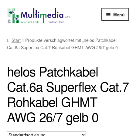
Zur
Zum
Menü
Navigation
Inhalt
springen
springen
-> zur Firmenwebseite
Start
Produkte verschlagwortet mit „helos Patchkabel
Cat.6a Superflex Cat.7 Rohkabel GHMT AWG 26/7 gelb 0“
helos Patchkabel
Cat.6a Superflex Cat.7
Rohkabel GHMT
AWG 26/7 gelb 0