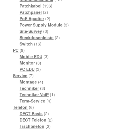
196
Produkte
Patchkabel
196
2
Produkte
Patchpanel
2
Produkte
2
PoE Apadter
2
Produkte
3
Power Supply Module
3
3
Produkte
Site-Survey
3
Produkte
2
Steckdosenleiste
2
16
Produkte
Switch
16
9
Produkte
PC
9
Produkte
3
Mobile EDU
3
3
Produkte
Monitor
3
3
Produkte
PC EDU
3
7
Produkte
Service
7
Produkte
4
Montage
4
Produkte
3
Techniker
3
Produkte
1
Techniker VoiP
1
4
Produkt
Terra-Service
4
6
Produkte
Telefon
6
Produkte
2
DECT Basis
2
Produkte
2
DECT Telefon
2
2
Produkte
Tischtelefon
2