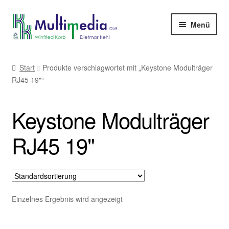
Zur
Zum
Menü
Navigation
Inhalt
springen
springen
-> zur Firmenwebseite
Start
Produkte verschlagwortet mit „Keystone Modulträger
RJ45 19"“
Keystone Modulträger
RJ45 19"
Einzelnes Ergebnis wird angezeigt