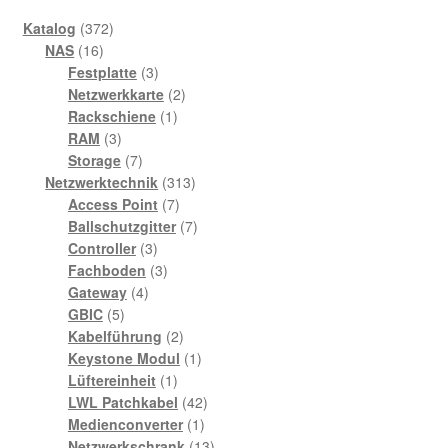
372
Katalog
372
16
Produkte
NAS
16
Produkte
3
Festplatte
3
Produkte
2
Netzwerkkarte
2
1
Produkte
Rackschiene
1
3
Produkt
RAM
3
Produkte
7
Storage
7
Produkte
313
Netzwerktechnik
313
7
Produkte
Access Point
7
Produkte
7
Ballschutzgitter
7
3
Produkte
Controller
3
Produkte
3
Fachboden
3
4
Produkte
Gateway
4
5
Produkte
GBIC
5
Produkte
2
Kabelführung
2
Produkte
1
Keystone Modul
1
1
Produkt
Lüftereinheit
1
Produkt
42
LWL Patchkabel
42
1
Produkte
Medienconverter
1
Produkt
13
Netzwerkschrank
13