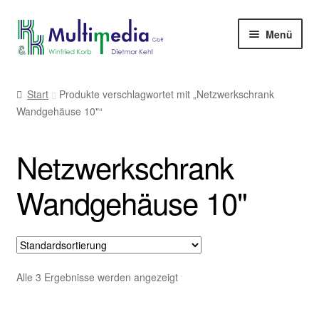
Zur
Zum
Menü
Navigation
Inhalt
springen
springen
-> zur Firmenwebseite
Start
Produkte verschlagwortet mit „Netzwerkschrank
Wandgehäuse 10"“
Netzwerkschrank
Wandgehäuse 10"
Alle 3 Ergebnisse werden angezeigt