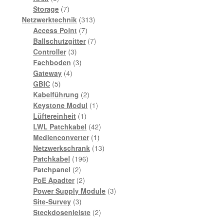
Produkte
7
Storage
7
Produkte
313
Netzwerktechnik
313
7
Produkte
Access Point
7
Produkte
7
Ballschutzgitter
7
3
Produkte
Controller
3
Produkte
3
Fachboden
3
4
Produkte
Gateway
4
5
Produkte
GBIC
5
Produkte
2
Kabelführung
2
Produkte
1
Keystone Modul
1
1
Produkt
Lüftereinheit
1
Produkt
42
LWL Patchkabel
42
1
Produkte
Medienconverter
1
Produkt
13
Netzwerkschrank
13
196
Produkte
Patchkabel
196
2
Produkte
Patchpanel
2
Produkte
2
PoE Apadter
2
Produkte
3
Power Supply Module
3
3
Produkte
Site-Survey
3
Produkte
2
Steckdosenleiste
2