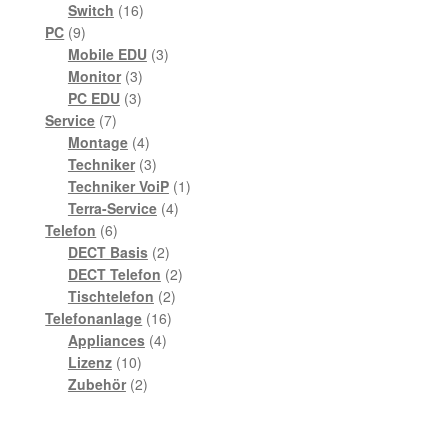
16
Produkte
Switch
16
9
Produkte
PC
9
Produkte
3
Mobile EDU
3
3
Produkte
Monitor
3
3
Produkte
PC EDU
3
7
Produkte
Service
7
Produkte
4
Montage
4
Produkte
3
Techniker
3
Produkte
1
Techniker VoiP
1
4
Produkt
Terra-Service
4
6
Produkte
Telefon
6
Produkte
2
DECT Basis
2
Produkte
2
DECT Telefon
2
2
Produkte
Tischtelefon
2
16
Produkte
Telefonanlage
16
4
Produkte
Appliances
4
10
Produkte
Lizenz
10
Produkte
2
Zubehör
2
Produkte