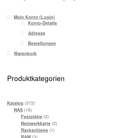
Mein Konto (Login)
Konto-Details
Adresse
Bestellungen
Warenkorb
Produktkategorien
372
Katalog
372
16
Produkte
NAS
16
Produkte
3
Festplatte
3
Produkte
2
Netzwerkkarte
2
1
Produkte
Rackschiene
1
3
Produkt
RAM
3