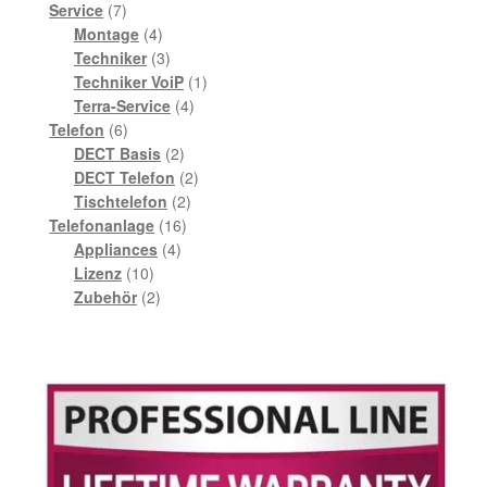
7
Produkte
Service
7
Produkte
4
Montage
4
Produkte
3
Techniker
3
Produkte
1
Techniker VoiP
1
4
Produkt
Terra-Service
4
6
Produkte
Telefon
6
Produkte
2
DECT Basis
2
Produkte
2
DECT Telefon
2
2
Produkte
Tischtelefon
2
16
Produkte
Telefonanlage
16
4
Produkte
Appliances
4
10
Produkte
Lizenz
10
Produkte
2
Zubehör
2
Produkte