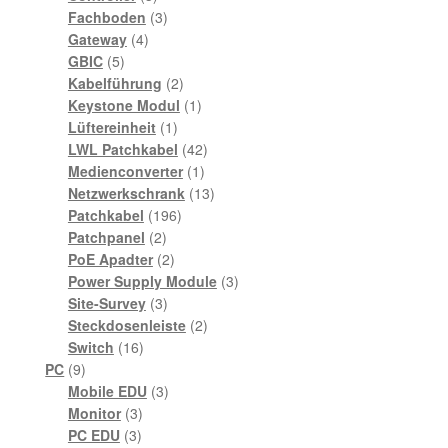
Produkte
3
Fachboden
3
4
Produkte
Gateway
4
5
Produkte
GBIC
5
Produkte
2
Kabelführung
2
Produkte
1
Keystone Modul
1
1
Produkt
Lüftereinheit
1
Produkt
42
LWL Patchkabel
42
1
Produkte
Medienconverter
1
Produkt
13
Netzwerkschrank
13
196
Produkte
Patchkabel
196
2
Produkte
Patchpanel
2
Produkte
2
PoE Apadter
2
Produkte
3
Power Supply Module
3
3
Produkte
Site-Survey
3
Produkte
2
Steckdosenleiste
2
16
Produkte
Switch
16
9
Produkte
PC
9
Produkte
3
Mobile EDU
3
3
Produkte
Monitor
3
3
Produkte
PC EDU
3