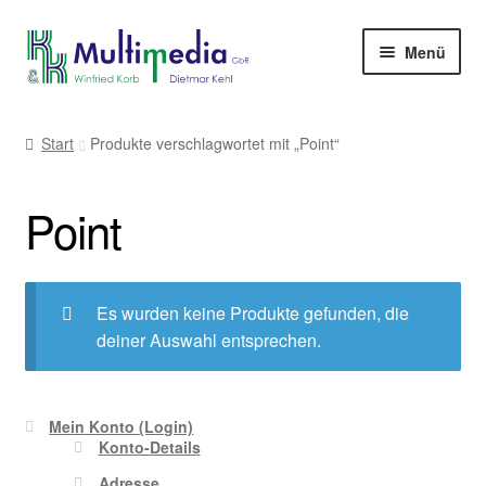
Zur
Zum
Menü
Navigation
Inhalt
springen
springen
-> zur Firmenwebseite
Start
Produkte verschlagwortet mit „Point“
Point
Es wurden keine Produkte gefunden, die
deiner Auswahl entsprechen.
Mein Konto (Login)
Konto-Details
Adresse