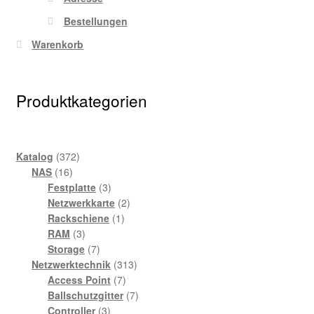
Bestellungen
Warenkorb
Produktkategorien
372
Katalog
372
16
Produkte
NAS
16
Produkte
3
Festplatte
3
Produkte
2
Netzwerkkarte
2
1
Produkte
Rackschiene
1
3
Produkt
RAM
3
Produkte
7
Storage
7
Produkte
313
Netzwerktechnik
313
7
Produkte
Access Point
7
Produkte
7
Ballschutzgitter
7
3
Produkte
Controller
3