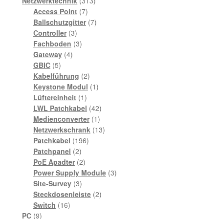
Produkte
313
Netzwerktechnik
313
7
Produkte
Access Point
7
Produkte
7
Ballschutzgitter
7
3
Produkte
Controller
3
Produkte
3
Fachboden
3
4
Produkte
Gateway
4
5
Produkte
GBIC
5
Produkte
2
Kabelführung
2
Produkte
1
Keystone Modul
1
1
Produkt
Lüftereinheit
1
Produkt
42
LWL Patchkabel
42
1
Produkte
Medienconverter
1
Produkt
13
Netzwerkschrank
13
196
Produkte
Patchkabel
196
2
Produkte
Patchpanel
2
Produkte
2
PoE Apadter
2
Produkte
3
Power Supply Module
3
3
Produkte
Site-Survey
3
Produkte
2
Steckdosenleiste
2
16
Produkte
Switch
16
9
Produkte
PC
9