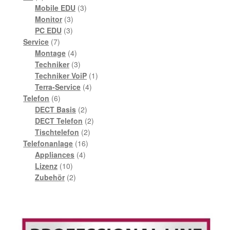
Produkte
3
Mobile EDU
3
3
Produkte
Monitor
3
3
Produkte
PC EDU
3
7
Produkte
Service
7
Produkte
4
Montage
4
Produkte
3
Techniker
3
Produkte
1
Techniker VoiP
1
4
Produkt
Terra-Service
4
6
Produkte
Telefon
6
Produkte
2
DECT Basis
2
Produkte
2
DECT Telefon
2
2
Produkte
Tischtelefon
2
16
Produkte
Telefonanlage
16
4
Produkte
Appliances
4
10
Produkte
Lizenz
10
Produkte
2
Zubehör
2
Produkte