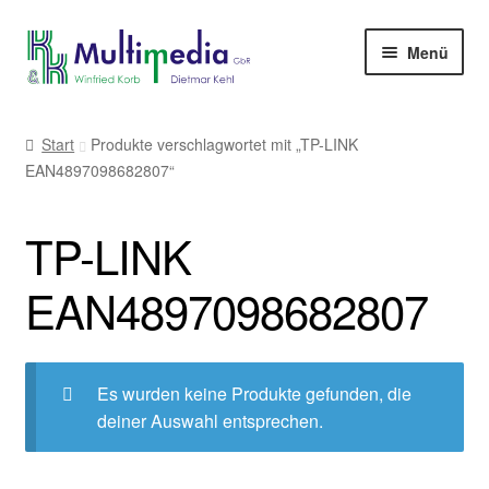
Zur
Zum
Menü
Navigation
Inhalt
springen
springen
-> zur Firmenwebseite
Start
Produkte verschlagwortet mit „TP-LINK
EAN4897098682807“
TP-LINK
EAN4897098682807
Es wurden keine Produkte gefunden, die
deiner Auswahl entsprechen.