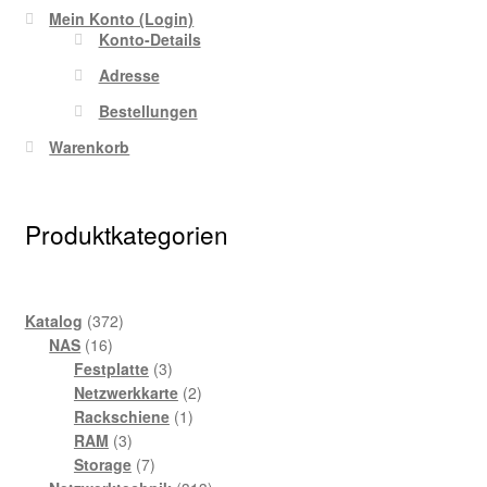
Mein Konto (Login)
Konto-Details
Adresse
Bestellungen
Warenkorb
Produktkategorien
372
Katalog
372
16
Produkte
NAS
16
Produkte
3
Festplatte
3
Produkte
2
Netzwerkkarte
2
1
Produkte
Rackschiene
1
3
Produkt
RAM
3
Produkte
7
Storage
7