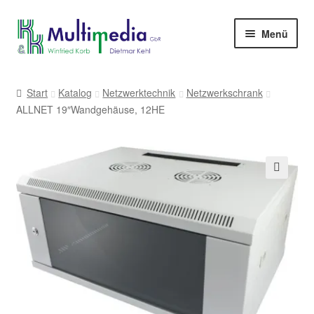
Zur
Zum
Menü
Navigation
Inhalt
springen
springen
-> zur Firmenwebseite
Start
Katalog
Netzwerktechnik
Netzwerkschrank
ALLNET 19″Wandgehäuse, 12HE
🔍