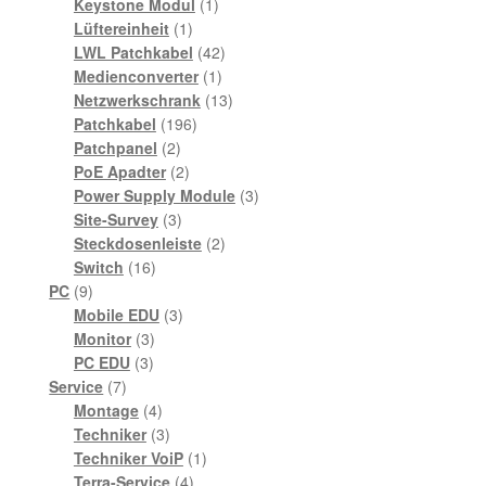
Produkte
1
Keystone Modul
1
1
Produkt
Lüftereinheit
1
Produkt
42
LWL Patchkabel
42
1
Produkte
Medienconverter
1
Produkt
13
Netzwerkschrank
13
196
Produkte
Patchkabel
196
2
Produkte
Patchpanel
2
Produkte
2
PoE Apadter
2
Produkte
3
Power Supply Module
3
3
Produkte
Site-Survey
3
Produkte
2
Steckdosenleiste
2
16
Produkte
Switch
16
9
Produkte
PC
9
Produkte
3
Mobile EDU
3
3
Produkte
Monitor
3
3
Produkte
PC EDU
3
7
Produkte
Service
7
Produkte
4
Montage
4
Produkte
3
Techniker
3
Produkte
1
Techniker VoiP
1
4
Produkt
Terra-Service
4