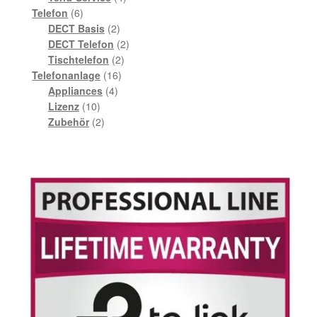
6
Produkte
Telefon
6
Produkte
2
DECT Basis
2
Produkte
2
DECT Telefon
2
2
Produkte
Tischtelefon
2
16
Produkte
Telefonanlage
16
4
Produkte
Appliances
4
10
Produkte
Lizenz
10
Produkte
2
Zubehör
2
Produkte