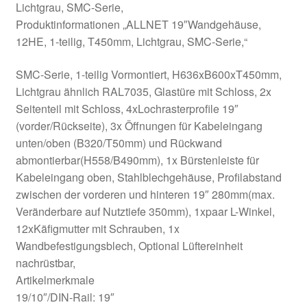
Lichtgrau, SMC-Serie,
Produktinformationen „ALLNET 19″Wandgehäuse,
12HE, 1-teilig, T450mm, Lichtgrau, SMC-Serie,“
SMC-Serie, 1-teilig Vormontiert, H636xB600xT450mm,
Lichtgrau ähnlich RAL7035, Glastüre mit Schloss, 2x
Seitenteil mit Schloss, 4xLochrasterprofile 19″
(vorder/Rückseite), 3x Öffnungen für Kabeleingang
unten/oben (B320/T50mm) und Rückwand
abmontierbar(H558/B490mm), 1x Bürstenleiste für
Kabeleingang oben, Stahlblechgehäuse, Profilabstand
zwischen der vorderen und hinteren 19″ 280mm(max.
Veränderbare auf Nutztiefe 350mm), 1xpaar L-Winkel,
12xKäfigmutter mit Schrauben, 1x
Wandbefestigungsblech, Optional Lüftereinheit
nachrüstbar,
Artikelmerkmale
19/10″/DIN-Rail: 19″