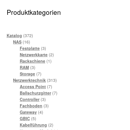
Produktkategorien
372
Katalog
372
16
Produkte
NAS
16
Produkte
3
Festplatte
3
Produkte
2
Netzwerkkarte
2
1
Produkte
Rackschiene
1
3
Produkt
RAM
3
Produkte
7
Storage
7
Produkte
313
Netzwerktechnik
313
7
Produkte
Access Point
7
Produkte
7
Ballschutzgitter
7
3
Produkte
Controller
3
Produkte
3
Fachboden
3
4
Produkte
Gateway
4
5
Produkte
GBIC
5
Produkte
2
Kabelführung
2