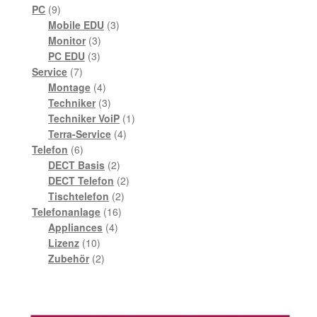
9
Produkte
PC
9
Produkte
3
Mobile EDU
3
3
Produkte
Monitor
3
3
Produkte
PC EDU
3
7
Produkte
Service
7
Produkte
4
Montage
4
Produkte
3
Techniker
3
Produkte
1
Techniker VoiP
1
4
Produkt
Terra-Service
4
6
Produkte
Telefon
6
Produkte
2
DECT Basis
2
Produkte
2
DECT Telefon
2
2
Produkte
Tischtelefon
2
16
Produkte
Telefonanlage
16
4
Produkte
Appliances
4
10
Produkte
Lizenz
10
Produkte
2
Zubehör
2
Produkte