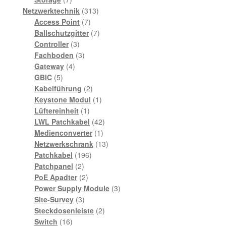
Produkte
313
Netzwerktechnik
313
7
Produkte
Access Point
7
Produkte
7
Ballschutzgitter
7
3
Produkte
Controller
3
Produkte
3
Fachboden
3
4
Produkte
Gateway
4
5
Produkte
GBIC
5
Produkte
2
Kabelführung
2
Produkte
1
Keystone Modul
1
1
Produkt
Lüftereinheit
1
Produkt
42
LWL Patchkabel
42
1
Produkte
Medienconverter
1
Produkt
13
Netzwerkschrank
13
196
Produkte
Patchkabel
196
2
Produkte
Patchpanel
2
Produkte
2
PoE Apadter
2
Produkte
3
Power Supply Module
3
3
Produkte
Site-Survey
3
Produkte
2
Steckdosenleiste
2
16
Produkte
Switch
16