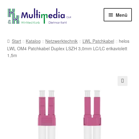
Zur
Zum
Menü
Navigation
Inhalt
springen
springen
-> zur Firmenwebseite
Start
Katalog
Netzwerktechnik
LWL Patchkabel
helos
LWL OM4 Patchkabel Duplex LSZH 3,0mm LC/LC erikaviolett
1,5m
🔍