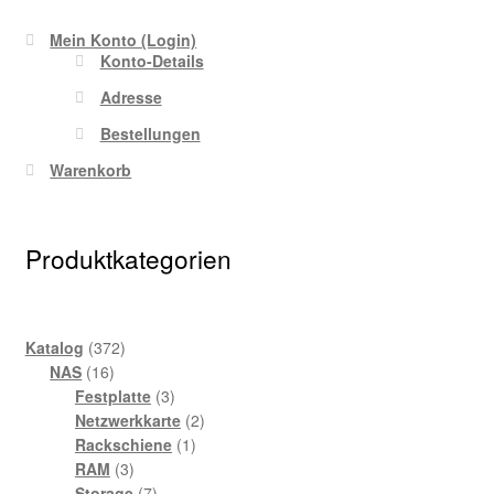
Mein Konto (Login)
Konto-Details
Adresse
Bestellungen
Warenkorb
Produktkategorien
372
Katalog
372
16
Produkte
NAS
16
Produkte
3
Festplatte
3
Produkte
2
Netzwerkkarte
2
1
Produkte
Rackschiene
1
3
Produkt
RAM
3
Produkte
7
Storage
7