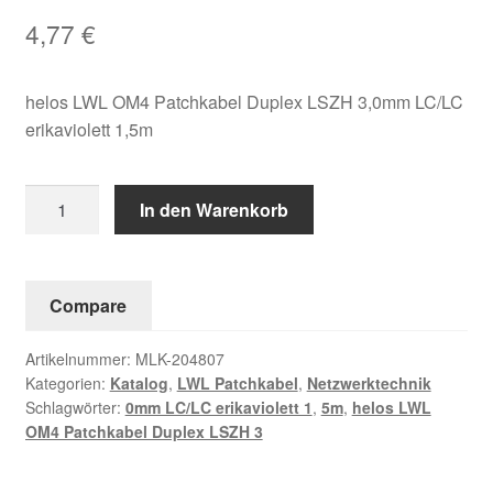
4,77
€
helos LWL OM4 Patchkabel Duplex LSZH 3,0mm LC/LC
erikaviolett 1,5m
helos
In den Warenkorb
LWL
OM4
Patchkabel
Compare
Duplex
LSZH
Artikelnummer:
MLK-204807
3,0mm
Kategorien:
Katalog
,
LWL Patchkabel
,
Netzwerktechnik
LC/LC
Schlagwörter:
0mm LC/LC erikaviolett 1
,
5m
,
helos LWL
erikaviolett
OM4 Patchkabel Duplex LSZH 3
1,5m
Menge