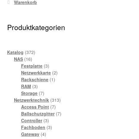
Warenkorb
Produktkategorien
372
Katalog
372
16
Produkte
NAS
16
Produkte
3
Festplatte
3
Produkte
2
Netzwerkkarte
2
1
Produkte
Rackschiene
1
3
Produkt
RAM
3
Produkte
7
Storage
7
Produkte
313
Netzwerktechnik
313
7
Produkte
Access Point
7
Produkte
7
Ballschutzgitter
7
3
Produkte
Controller
3
Produkte
3
Fachboden
3
4
Produkte
Gateway
4