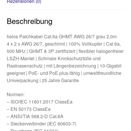
Rezensionen (0)
Beschreibung
helos Patchkabel Cat.6a GHMT AWG 26/7 grau 2,0m
4 x 2 x AWG 26/7, geschirmt | 100% Vollkupfer | Cat 6a,
500 MHz | GHMT & 3P zertifiziert | flexibler halogenfreier
LSZH-Mantel | Schmale Knickschutztülle und
Rastnasenschutz | mit Längenbezeichnung | 10-Gigabit
geeignet | PoE- und PoE plus-fähig | umweltfreundliche
Umverpackung | 25 Jahre Garantie
Normen:
– ISO/IEC 11801:2017 ClassEa
– EN 50173 ClassEa
– ANSI/TIA 568.2-D Cat.6A
– Steckerverbinder (IEC 60603-7)
– Raucharm (IEC 61034)