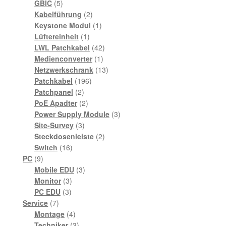
5
Produkte
GBIC
5
Produkte
2
Kabelführung
2
Produkte
1
Keystone Modul
1
1
Produkt
Lüftereinheit
1
Produkt
42
LWL Patchkabel
42
1
Produkte
Medienconverter
1
Produkt
13
Netzwerkschrank
13
196
Produkte
Patchkabel
196
2
Produkte
Patchpanel
2
Produkte
2
PoE Apadter
2
Produkte
3
Power Supply Module
3
3
Produkte
Site-Survey
3
Produkte
2
Steckdosenleiste
2
16
Produkte
Switch
16
9
Produkte
PC
9
Produkte
3
Mobile EDU
3
3
Produkte
Monitor
3
3
Produkte
PC EDU
3
7
Produkte
Service
7
Produkte
4
Montage
4
Produkte
3
Techniker
3