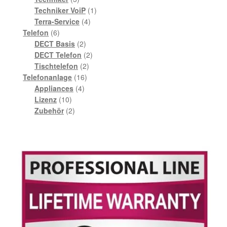
Produkte
1
Techniker VoiP
1
4
Produkt
Terra-Service
4
6
Produkte
Telefon
6
Produkte
2
DECT Basis
2
Produkte
2
DECT Telefon
2
2
Produkte
Tischtelefon
2
16
Produkte
Telefonanlage
16
4
Produkte
Appliances
4
10
Produkte
Lizenz
10
Produkte
2
Zubehör
2
Produkte