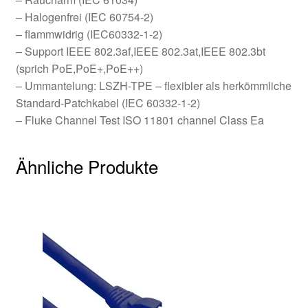
– Halogenfrei (IEC 60754-2)
– flammwidrig (IEC60332-1-2)
– Support IEEE 802.3af,IEEE 802.3at,IEEE 802.3bt
(sprich PoE,PoE+,PoE++)
– Ummantelung: LSZH-TPE – flexibler als herkömmliche
Standard-Patchkabel (IEC 60332-1-2)
– Fluke Channel Test ISO 11801 channel Class Ea
Ähnliche Produkte