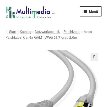
Zur
Zum
Menü
Navigation
Inhalt
springen
springen
-> zur Firmenwebseite
Start
Katalog
Netzwerktechnik
Patchkabel
helos
Patchkabel Cat.6a GHMT AWG 26/7 grau 2,0m
🔍