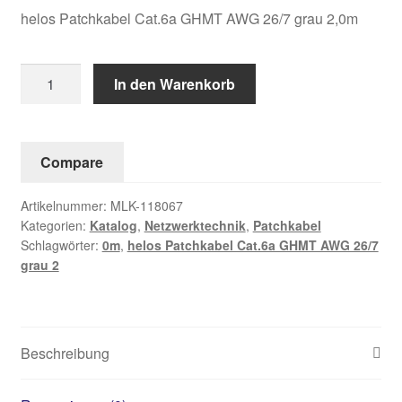
helos Patchkabel Cat.6a GHMT AWG 26/7 grau 2,0m
helos
In den Warenkorb
Patchkabel
Cat.6a
GHMT
Compare
AWG
26/7
Artikelnummer:
MLK-118067
grau
Kategorien:
Katalog
,
Netzwerktechnik
,
Patchkabel
2,0m
Schlagwörter:
0m
,
helos Patchkabel Cat.6a GHMT AWG 26/7
Menge
grau 2
Beschreibung