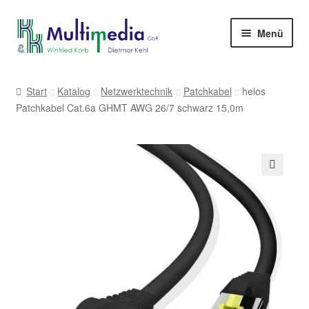
Zur
Zum
Menü
Navigation
Inhalt
springen
springen
-> zur Firmenwebseite
Start
Katalog
Netzwerktechnik
Patchkabel
helos
Patchkabel Cat.6a GHMT AWG 26/7 schwarz 15,0m
🔍