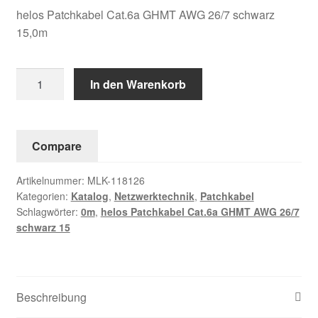
helos Patchkabel Cat.6a GHMT AWG 26/7 schwarz
15,0m
helos
In den Warenkorb
Patchkabel
Cat.6a
GHMT
Compare
AWG
26/7
Artikelnummer:
MLK-118126
schwarz
Kategorien:
Katalog
,
Netzwerktechnik
,
Patchkabel
15,0m
Schlagwörter:
0m
,
helos Patchkabel Cat.6a GHMT AWG 26/7
Menge
schwarz 15
Beschreibung