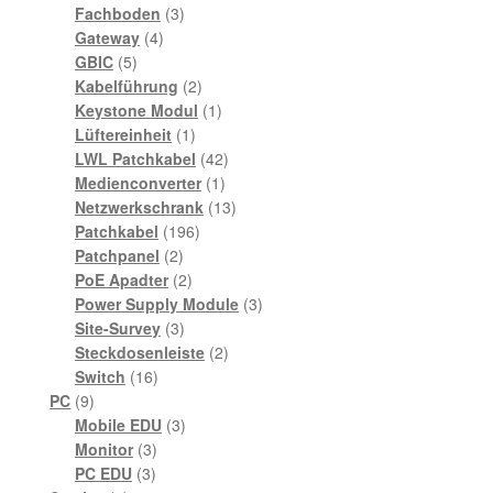
Produkte
3
Fachboden
3
4
Produkte
Gateway
4
5
Produkte
GBIC
5
Produkte
2
Kabelführung
2
Produkte
1
Keystone Modul
1
1
Produkt
Lüftereinheit
1
Produkt
42
LWL Patchkabel
42
1
Produkte
Medienconverter
1
Produkt
13
Netzwerkschrank
13
196
Produkte
Patchkabel
196
2
Produkte
Patchpanel
2
Produkte
2
PoE Apadter
2
Produkte
3
Power Supply Module
3
3
Produkte
Site-Survey
3
Produkte
2
Steckdosenleiste
2
16
Produkte
Switch
16
9
Produkte
PC
9
Produkte
3
Mobile EDU
3
3
Produkte
Monitor
3
3
Produkte
PC EDU
3