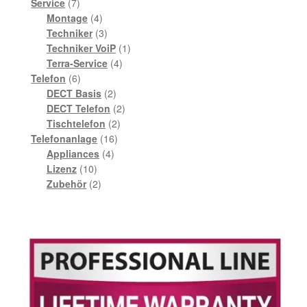
7
Produkte
Service
7
Produkte
4
Montage
4
Produkte
3
Techniker
3
Produkte
1
Techniker VoiP
1
4
Produkt
Terra-Service
4
6
Produkte
Telefon
6
Produkte
2
DECT Basis
2
Produkte
2
DECT Telefon
2
2
Produkte
Tischtelefon
2
16
Produkte
Telefonanlage
16
4
Produkte
Appliances
4
10
Produkte
Lizenz
10
Produkte
2
Zubehör
2
Produkte