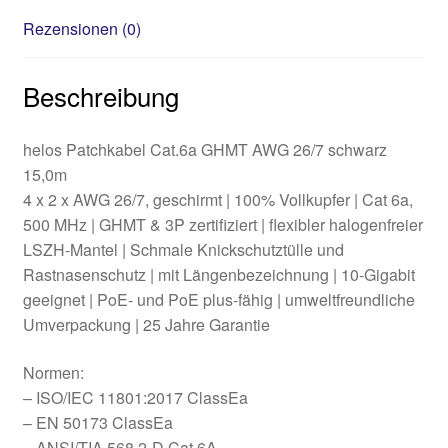
Rezensionen (0)
Beschreibung
helos Patchkabel Cat.6a GHMT AWG 26/7 schwarz
15,0m
4 x 2 x AWG 26/7, geschirmt | 100% Vollkupfer | Cat 6a,
500 MHz | GHMT & 3P zertifiziert | flexibler halogenfreier
LSZH-Mantel | Schmale Knickschutztülle und
Rastnasenschutz | mit Längenbezeichnung | 10-Gigabit
geeignet | PoE- und PoE plus-fähig | umweltfreundliche
Umverpackung | 25 Jahre Garantie
Normen:
– ISO/IEC 11801:2017 ClassEa
– EN 50173 ClassEa
– ANSI/TIA 568.2-D Cat.6A