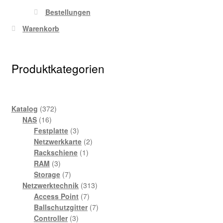
Bestellungen
Warenkorb
Produktkategorien
372
Katalog
372
16
Produkte
NAS
16
Produkte
3
Festplatte
3
Produkte
2
Netzwerkkarte
2
1
Produkte
Rackschiene
1
3
Produkt
RAM
3
Produkte
7
Storage
7
Produkte
313
Netzwerktechnik
313
7
Produkte
Access Point
7
Produkte
7
Ballschutzgitter
7
3
Produkte
Controller
3