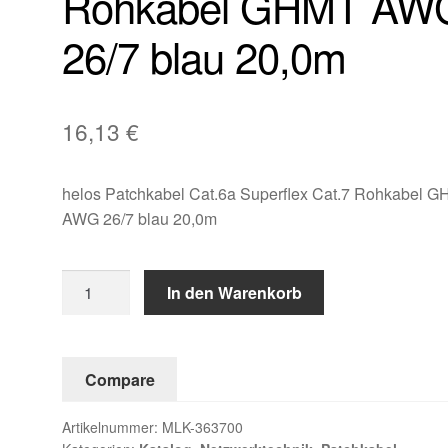
Rohkabel GHMT AW
26/7 blau 20,0m
16,13
€
helos Patchkabel Cat.6a Superflex Cat.7 Rohkabel 
AWG 26/7 blau 20,0m
helos
In den Warenkorb
Patchkabel
Cat.6a
Superflex
Compare
Cat.7
Rohkabel
Artikelnummer:
MLK-363700
GHMT