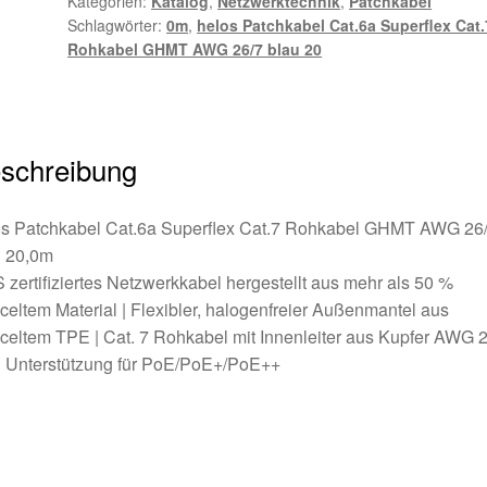
Kategorien:
Katalog
,
Netzwerktechnik
,
Patchkabel
AWG
Schlagwörter:
0m
,
helos Patchkabel Cat.6a Superflex Cat.
26/7
Rohkabel GHMT AWG 26/7 blau 20
blau
20,0m
Menge
schreibung
os Patchkabel Cat.6a Superflex Cat.7 Rohkabel GHMT AWG 26
u 20,0m
zertifiziertes Netzwerkkabel hergestellt aus mehr als 50 %
celtem Material | Flexibler, halogenfreier Außenmantel aus
celtem TPE | Cat. 7 Rohkabel mit Innenleiter aus Kupfer AWG 2
 Unterstützung für PoE/PoE+/PoE++