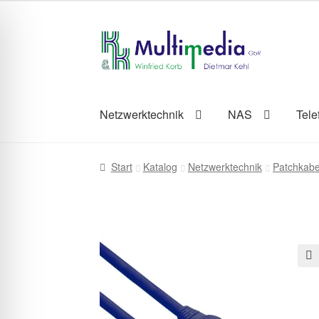
Zur
Zum
Navigation
Inhalt
springen
springen
Netzwerktechnik
NAS
Tele
Start
Katalog
Netzwerktechnik
Patchkabe
🔍