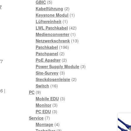
5
Produkte
GBIC
5
7
Produkte
2
Kabelführung
2
Produkte
1
Keystone Modul
1
1
Produkt
Lüftereinheit
1
Produkt
42
LWL Patchkabel
42
1
Produkte
Medienconverter
1
Produkt
13
Netzwerkschrank
13
196
Produkte
Patchkabel
196
2
Produkte
Patchpanel
2
Produkte
2
PoE Apadter
2
/7
Produkte
3
Power Supply Module
3
3
Produkte
Site-Survey
3
Produkte
2
Steckdosenleiste
2
16
Produkte
Switch
16
6 |
9
Produkte
PC
9
Produkte
3
Mobile EDU
3
3
Produkte
Monitor
3
3
Produkte
PC EDU
3
7
Produkte
Service
7
Produkte
4
Montage
4
Produkte
3
Techniker
3