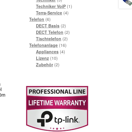
Produkte
1
Techniker VoiP
1
4
Produkt
Terra-Service
4
6
Produkte
Telefon
6
Produkte
2
DECT Basis
2
Produkte
2
DECT Telefon
2
2
Produkte
Tischtelefon
2
16
Produkte
Telefonanlage
16
4
Produkte
Appliances
4
10
Produkte
Lizenz
10
Produkte
2
Zubehör
2
Produkte
a
l
,0m