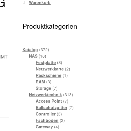
G
Warenkorb
Produktkategorien
372
Katalog
372
16
Produkte
NAS
16
GHMT
Produkte
3
Festplatte
3
Produkte
2
Netzwerkkarte
2
1
Produkte
Rackschiene
1
3
Produkt
RAM
3
Produkte
7
Storage
7
Produkte
313
Netzwerktechnik
313
7
Produkte
Access Point
7
Produkte
7
Ballschutzgitter
7
3
Produkte
Controller
3
Produkte
3
Fachboden
3
4
Produkte
Gateway
4