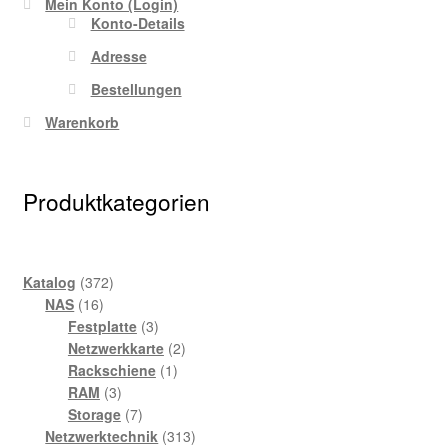
Mein Konto (Login)
Konto-Details
Adresse
Bestellungen
Warenkorb
Produktkategorien
372
Katalog
372
16
Produkte
NAS
16
Produkte
3
Festplatte
3
Produkte
2
Netzwerkkarte
2
1
Produkte
Rackschiene
1
3
Produkt
RAM
3
Produkte
7
Storage
7
Produkte
313
Netzwerktechnik
313