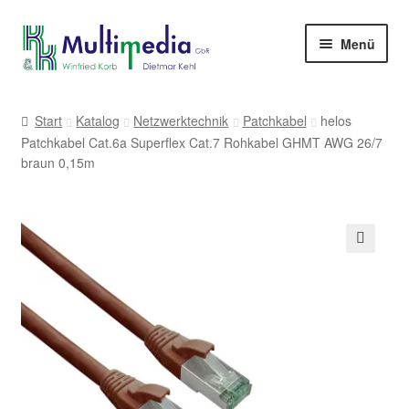
Zur
Zum
Menü
Navigation
Inhalt
springen
springen
-> zur Firmenwebseite
Start
Katalog
Netzwerktechnik
Patchkabel
helos
Patchkabel Cat.6a Superflex Cat.7 Rohkabel GHMT AWG 26/7
braun 0,15m
🔍