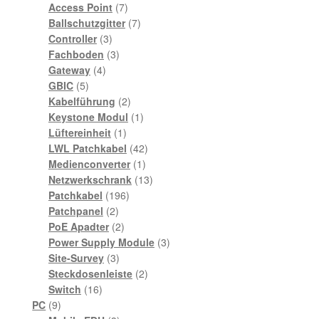
7
Produkte
Access Point
7
Produkte
7
Ballschutzgitter
7
3
Produkte
Controller
3
Produkte
3
Fachboden
3
4
Produkte
Gateway
4
5
Produkte
GBIC
5
Produkte
2
Kabelführung
2
Produkte
1
Keystone Modul
1
1
Produkt
Lüftereinheit
1
Produkt
42
LWL Patchkabel
42
1
Produkte
Medienconverter
1
Produkt
13
Netzwerkschrank
13
196
Produkte
Patchkabel
196
2
Produkte
Patchpanel
2
Produkte
2
PoE Apadter
2
Produkte
3
Power Supply Module
3
3
Produkte
Site-Survey
3
Produkte
2
Steckdosenleiste
2
16
Produkte
Switch
16
9
Produkte
PC
9