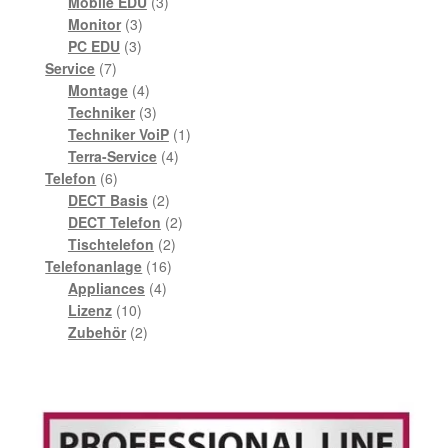
Produkte
3
Mobile EDU
3
3
Produkte
Monitor
3
3
Produkte
PC EDU
3
7
Produkte
Service
7
Produkte
4
Montage
4
Produkte
3
Techniker
3
Produkte
1
Techniker VoiP
1
4
Produkt
Terra-Service
4
6
Produkte
Telefon
6
Produkte
2
DECT Basis
2
Produkte
2
DECT Telefon
2
2
Produkte
Tischtelefon
2
16
Produkte
Telefonanlage
16
4
Produkte
Appliances
4
10
Produkte
Lizenz
10
Produkte
2
Zubehör
2
Produkte