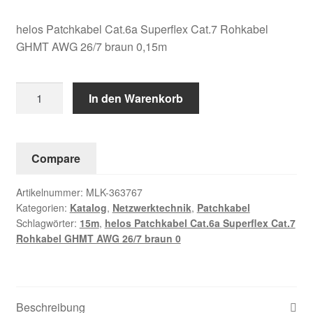
helos Patchkabel Cat.6a Superflex Cat.7 Rohkabel
GHMT AWG 26/7 braun 0,15m
helos
In den Warenkorb
Patchkabel
Cat.6a
Superflex
Compare
Cat.7
Rohkabel
Artikelnummer:
MLK-363767
GHMT
Kategorien:
Katalog
,
Netzwerktechnik
,
Patchkabel
AWG
Schlagwörter:
15m
,
helos Patchkabel Cat.6a Superflex Cat.7
26/7
Rohkabel GHMT AWG 26/7 braun 0
braun
0,15m
Menge
Beschreibung