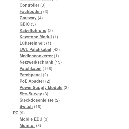
3
Produkte
Controller
3
Produkte
3
Fachboden
3
4
Produkte
Gateway
4
5
Produkte
GBIC
5
Produkte
2
Kabelführung
2
Produkte
1
Keystone Modul
1
1
Produkt
Lüftereinheit
1
Produkt
42
LWL Patchkabel
42
1
Produkte
Medienconverter
1
Produkt
13
Netzwerkschrank
13
196
Produkte
Patchkabel
196
2
Produkte
Patchpanel
2
Produkte
2
PoE Apadter
2
Produkte
3
Power Supply Module
3
3
Produkte
Site-Survey
3
Produkte
2
Steckdosenleiste
2
16
Produkte
Switch
16
9
Produkte
PC
9
Produkte
3
Mobile EDU
3
3
Produkte
Monitor
3