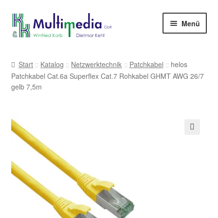
Zur
Zum
Menü
Navigation
Inhalt
springen
springen
-> zur Firmenwebseite
Start
Katalog
Netzwerktechnik
Patchkabel
helos
Patchkabel Cat.6a Superflex Cat.7 Rohkabel GHMT AWG 26/7
gelb 7,5m
🔍