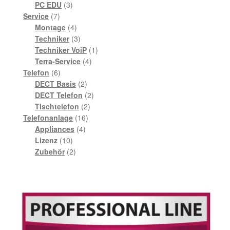
3
Produkte
PC EDU
3
7
Produkte
Service
7
Produkte
4
Montage
4
Produkte
3
Techniker
3
Produkte
1
Techniker VoiP
1
4
Produkt
Terra-Service
4
6
Produkte
Telefon
6
Produkte
2
DECT Basis
2
Produkte
2
DECT Telefon
2
2
Produkte
Tischtelefon
2
16
Produkte
Telefonanlage
16
4
Produkte
Appliances
4
10
Produkte
Lizenz
10
Produkte
2
Zubehör
2
Produkte