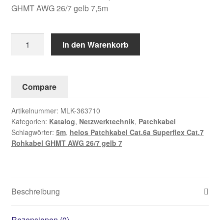
GHMT AWG 26/7 gelb 7,5m
helos
In den Warenkorb
Patchkabel
Cat.6a
Superflex
Compare
Cat.7
Rohkabel
Artikelnummer:
MLK-363710
GHMT
Kategorien:
Katalog
,
Netzwerktechnik
,
Patchkabel
AWG
Schlagwörter:
5m
,
helos Patchkabel Cat.6a Superflex Cat.7
26/7
Rohkabel GHMT AWG 26/7 gelb 7
gelb
7,5m
Menge
Beschreibung
Rezensionen (0)