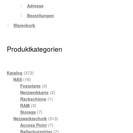
Adresse
Bestellungen
Warenkorb
Produktkategorien
372
Katalog
372
16
Produkte
NAS
16
Produkte
3
Festplatte
3
Produkte
2
Netzwerkkarte
2
1
Produkte
Rackschiene
1
3
Produkt
RAM
3
Produkte
7
Storage
7
Produkte
313
Netzwerktechnik
313
7
Produkte
Access Point
7
Produkte
7
Ballschutzgitter
7