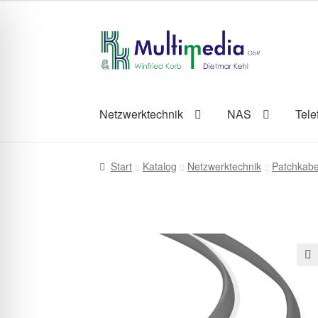
Zur
Zum
Navigation
Inhalt
springen
springen
Netzwerktechnik
NAS
Tele
Start
Katalog
Netzwerktechnik
Patchkabe
🔍