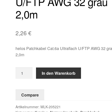
U/FTP AWG 32 grau
2,0m
2,26
€
helos Patchkabel Cat.6a Ultraflach U/FTP AWG 32 gr
2,0m
helos
In den Warenkorb
Patchkabel
Cat.6a
Ultraflach
Compare
U/FTP
AWG
Artikelnummer:
MLK-205221
32