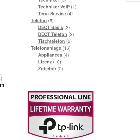
Produkte
1
Techniker VoiP
1
4
Produkt
Terra-Service
4
6
Produkte
Telefon
6
Produkte
2
DECT Basis
2
Produkte
2
DECT Telefon
2
2
Produkte
Tischtelefon
2
16
Produkte
Telefonanlage
16
4
Produkte
Appliances
4
10
Produkte
Lizenz
10
Produkte
2
Zubehör
2
a
Produkte
l
0m