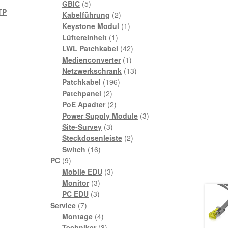
5
Produkte
GBIC
5
TP
Produkte
2
Kabelführung
2
Produkte
1
Keystone Modul
1
1
Produkt
Lüftereinheit
1
Produkt
42
LWL Patchkabel
42
1
Produkte
Medienconverter
1
Produkt
13
Netzwerkschrank
13
196
Produkte
Patchkabel
196
2
Produkte
Patchpanel
2
Produkte
2
PoE Apadter
2
Produkte
3
Power Supply Module
3
3
Produkte
Site-Survey
3
Produkte
2
Steckdosenleiste
2
16
Produkte
Switch
16
9
Produkte
PC
9
Produkte
3
Mobile EDU
3
3
Produkte
Monitor
3
3
Produkte
PC EDU
3
7
Produkte
Service
7
Produkte
4
Montage
4
Produkte
3
Techniker
3