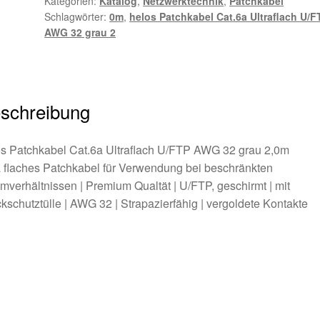
Kategorien:
Katalog
,
Netzwerktechnik
,
Patchkabel
grau
Schlagwörter:
0m
,
helos Patchkabel Cat.6a Ultraflach U/F
2,0m
AWG 32 grau 2
Menge
schreibung
os Patchkabel Cat.6a Ultraflach U/FTP AWG 32 grau 2,0m
a flaches Patchkabel für Verwendung bei beschränkten
verhältnissen | Premium Qualtät | U/FTP, geschirmt | mit
kschutztülle | AWG 32 | Strapazierfähig | vergoldete Kontakte