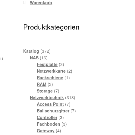
Warenkorb
Produktkategorien
372
Katalog
372
16
Produkte
NAS
16
au
Produkte
3
Festplatte
3
Produkte
2
Netzwerkkarte
2
1
Produkte
Rackschiene
1
3
Produkt
RAM
3
Produkte
7
Storage
7
Produkte
313
Netzwerktechnik
313
7
Produkte
Access Point
7
Produkte
7
Ballschutzgitter
7
3
Produkte
Controller
3
Produkte
3
Fachboden
3
4
Produkte
Gateway
4