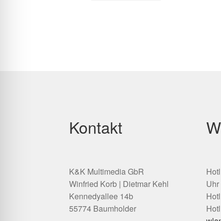
Kontakt
W
K&K Multimedia GbR
Hotl
Winfried Korb | Dietmar Kehl
Uhr
Kennedyallee 14b
Hotl
55774 Baumholder
Hotl
wla