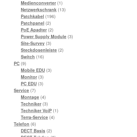
1
Produkte
Medienconverter
1
Produkt
13
Netzwerkschrank
13
196
Produkte
Patchkabel
196
2
Produkte
Patchpanel
2
Produkte
2
PoE Apadter
2
Produkte
3
Power Supply Module
3
3
Produkte
Site-Survey
3
Produkte
2
Steckdosenleiste
2
16
Produkte
Switch
16
9
Produkte
PC
9
Produkte
3
Mobile EDU
3
3
Produkte
Monitor
3
3
Produkte
PC EDU
3
7
Produkte
Service
7
Produkte
4
Montage
4
Produkte
3
Techniker
3
Produkte
1
Techniker VoiP
1
4
Produkt
Terra-Service
4
6
Produkte
Telefon
6
Produkte
2
DECT Basis
2