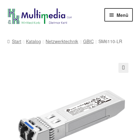
Zur
Zum
Menü
Navigation
Inhalt
springen
springen
-> zur Firmenwebseite
Start
Katalog
Netzwerktechnik
GBIC
SM6110-LR
🔍