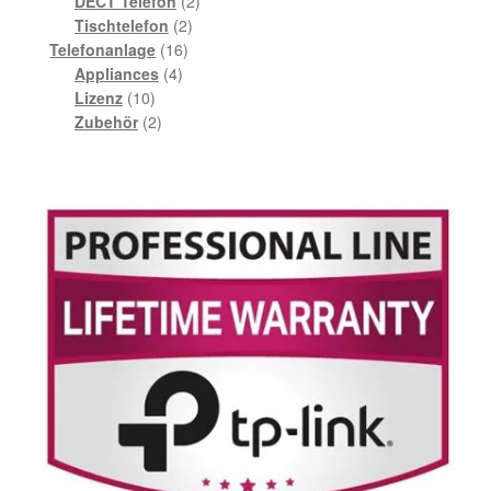
Produkte
2
DECT Telefon
2
2
Produkte
Tischtelefon
2
16
Produkte
Telefonanlage
16
4
Produkte
Appliances
4
10
Produkte
Lizenz
10
Produkte
2
Zubehör
2
Produkte