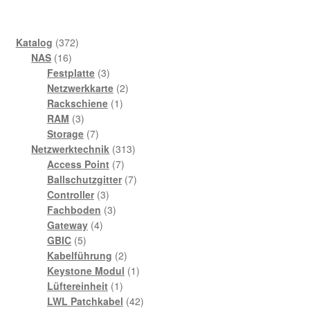
372
Katalog
372
16
Produkte
NAS
16
Produkte
3
Festplatte
3
Produkte
2
Netzwerkkarte
2
1
Produkte
Rackschiene
1
3
Produkt
RAM
3
Produkte
7
Storage
7
Produkte
313
Netzwerktechnik
313
7
Produkte
Access Point
7
Produkte
7
Ballschutzgitter
7
3
Produkte
Controller
3
Produkte
3
Fachboden
3
4
Produkte
Gateway
4
5
Produkte
GBIC
5
Produkte
2
Kabelführung
2
Produkte
1
Keystone Modul
1
1
Produkt
Lüftereinheit
1
Produkt
42
LWL Patchkabel
42