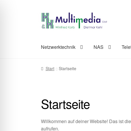
Zur
Zum
Navigation
Inhalt
springen
springen
Netzwerktechnik
NAS
Tele
Start
Startseite
Startseite
Willkommen auf deiner Website! Das ist d
aufrufen.