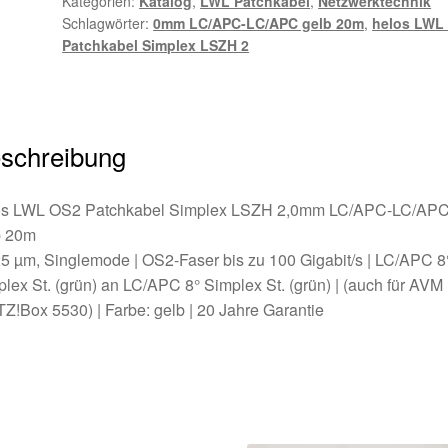
Kategorien:
Katalog
,
LWL Patchkabel
,
Netzwerktechnik
LC/APC-
Schlagwörter:
0mm LC/APC-LC/APC gelb 20m
,
helos LWL
LC/APC
Patchkabel Simplex LSZH 2
gelb
20m
Menge
schreibung
os LWL OS2 Patchkabel Simplex LSZH 2,0mm LC/APC-LC/AP
b 20m
5 µm, Singlemode | OS2-Faser bis zu 100 Gigabit/s | LC/APC 8
lex St. (grün) an LC/APC 8° Simplex St. (grün) | (auch für AVM
Z!Box 5530) | Farbe: gelb | 20 Jahre Garantie