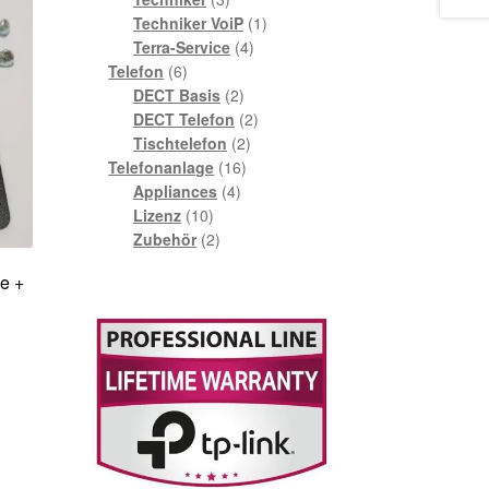
Produkte
1
Techniker VoiP
1
4
Produkt
Terra-Service
4
6
Produkte
Telefon
6
Produkte
2
DECT Basis
2
Produkte
2
DECT Telefon
2
2
Produkte
Tischtelefon
2
16
Produkte
Telefonanlage
16
4
Produkte
Appliances
4
10
Produkte
Lizenz
10
Produkte
2
Zubehör
2
Produkte
e +