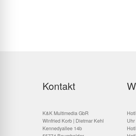
Kontakt
W
K&K Multimedia GbR
Hotl
Winfried Korb | Dietmar Kehl
Uhr
Kennedyallee 14b
Hotl
55774 Baumholder
Hotl