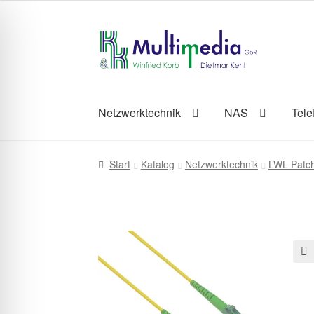
Zur
Zum
Navigation
Inhalt
springen
springen
Netzwerktechnik
NAS
Tele
Start
Katalog
Netzwerktechnik
LWL Patc
🔍