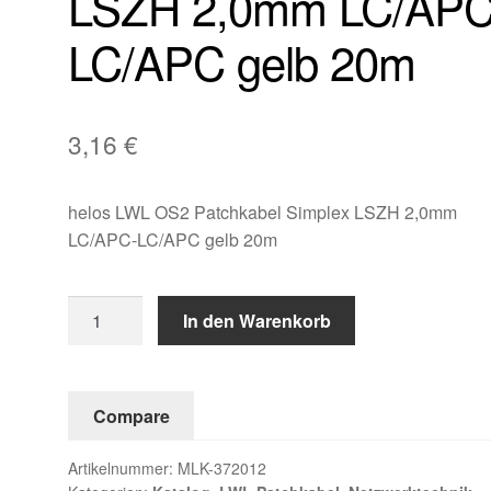
LSZH 2,0mm LC/APC
LC/APC gelb 20m
3,16
€
helos LWL OS2 Patchkabel Simplex LSZH 2,0mm
LC/APC-LC/APC gelb 20m
helos
In den Warenkorb
LWL
OS2
Patchkabel
Compare
Simplex
LSZH
Artikelnummer:
MLK-372012
2,0mm