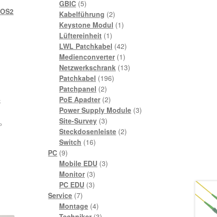
5
Produkte
GBIC
5
 OS2
Produkte
2
Kabelführung
2
Produkte
1
Keystone Modul
1
1
Produkt
Lüftereinheit
1
Produkt
42
LWL Patchkabel
42
1
Produkte
Medienconverter
1
Produkt
13
Netzwerkschrank
13
196
Produkte
Patchkabel
196
2
Produkte
Patchpanel
2
Produkte
2
PoE Apadter
2
C
Produkte
3
Power Supply Module
3
3
Produkte
Site-Survey
3
°
Produkte
2
Steckdosenleiste
2
16
Produkte
Switch
16
9
Produkte
PC
9
Produkte
3
Mobile EDU
3
3
Produkte
Monitor
3
3
Produkte
PC EDU
3
7
Produkte
Service
7
Produkte
4
Montage
4
Produkte
3
Techniker
3