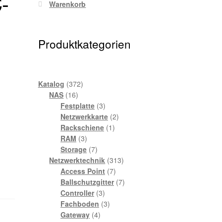
-
Warenkorb
Produktkategorien
372
Katalog
372
16
Produkte
NAS
16
Produkte
3
Festplatte
3
Produkte
2
Netzwerkkarte
2
1
Produkte
Rackschiene
1
3
Produkt
RAM
3
Produkte
7
Storage
7
Produkte
313
Netzwerktechnik
313
7
Produkte
Access Point
7
Produkte
7
Ballschutzgitter
7
3
Produkte
Controller
3
Produkte
3
Fachboden
3
4
Produkte
Gateway
4