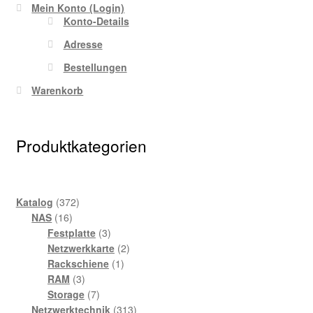
Mein Konto (Login)
Konto-Details
Adresse
Bestellungen
Warenkorb
Produktkategorien
372
Katalog
372
16
Produkte
NAS
16
Produkte
3
Festplatte
3
Produkte
2
Netzwerkkarte
2
1
Produkte
Rackschiene
1
3
Produkt
RAM
3
Produkte
7
Storage
7
Produkte
313
Netzwerktechnik
313