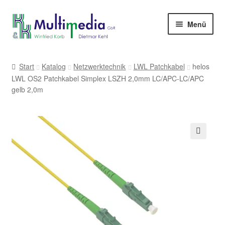
Zur
Zum
Menü
Navigation
Inhalt
springen
springen
-> zur Firmenwebseite
Start
Katalog
Netzwerktechnik
LWL Patchkabel
helos
LWL OS2 Patchkabel Simplex LSZH 2,0mm LC/APC-LC/APC
gelb 2,0m
🔍