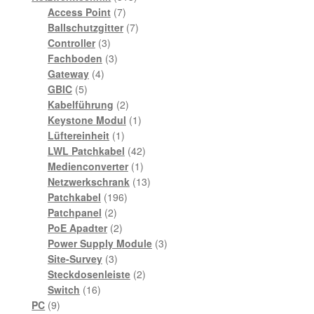
7
Produkte
Access Point
7
Produkte
7
Ballschutzgitter
7
3
Produkte
Controller
3
Produkte
3
Fachboden
3
4
Produkte
Gateway
4
5
Produkte
GBIC
5
Produkte
2
Kabelführung
2
Produkte
1
Keystone Modul
1
1
Produkt
Lüftereinheit
1
Produkt
42
LWL Patchkabel
42
1
Produkte
Medienconverter
1
Produkt
13
Netzwerkschrank
13
196
Produkte
Patchkabel
196
2
Produkte
Patchpanel
2
Produkte
2
PoE Apadter
2
Produkte
3
Power Supply Module
3
3
Produkte
Site-Survey
3
Produkte
2
Steckdosenleiste
2
16
Produkte
Switch
16
9
Produkte
PC
9