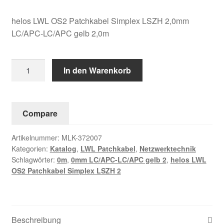
helos LWL OS2 Patchkabel Simplex LSZH 2,0mm
LC/APC-LC/APC gelb 2,0m
helos
In den Warenkorb
LWL
OS2
Patchkabel
Compare
Simplex
LSZH
Artikelnummer:
MLK-372007
2,0mm
Kategorien:
Katalog
,
LWL Patchkabel
,
Netzwerktechnik
LC/APC-
Schlagwörter:
0m
,
0mm LC/APC-LC/APC gelb 2
,
helos LWL
LC/APC
OS2 Patchkabel Simplex LSZH 2
gelb
2,0m
Menge
Beschreibung