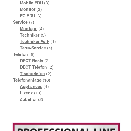
Produkte
3
Mobile EDU
3
3
Produkte
Monitor
3
3
Produkte
PC EDU
3
7
Produkte
Service
7
Produkte
4
Montage
4
Produkte
3
Techniker
3
Produkte
1
Techniker VoiP
1
4
Produkt
Terra-Service
4
6
Produkte
Telefon
6
Produkte
2
DECT Basis
2
Produkte
2
DECT Telefon
2
2
Produkte
Tischtelefon
2
16
Produkte
Telefonanlage
16
4
Produkte
Appliances
4
10
Produkte
Lizenz
10
Produkte
2
Zubehör
2
Produkte