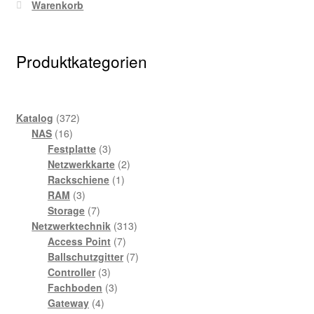
Warenkorb
Produktkategorien
372
Katalog
372
16
Produkte
NAS
16
Produkte
3
Festplatte
3
Produkte
2
Netzwerkkarte
2
1
Produkte
Rackschiene
1
3
Produkt
RAM
3
Produkte
7
Storage
7
Produkte
313
Netzwerktechnik
313
7
Produkte
Access Point
7
Produkte
7
Ballschutzgitter
7
3
Produkte
Controller
3
Produkte
3
Fachboden
3
4
Produkte
Gateway
4