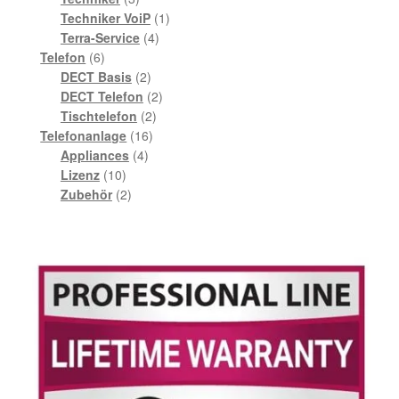
Produkte
1
Techniker VoiP
1
4
Produkt
Terra-Service
4
6
Produkte
Telefon
6
Produkte
2
DECT Basis
2
Produkte
2
DECT Telefon
2
2
Produkte
Tischtelefon
2
16
Produkte
Telefonanlage
16
4
Produkte
Appliances
4
10
Produkte
Lizenz
10
Produkte
2
Zubehör
2
Produkte