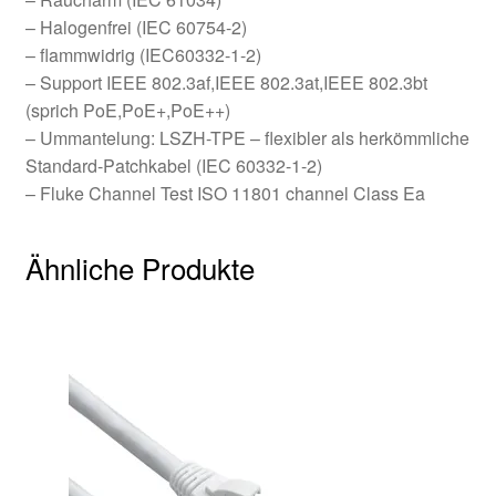
– Halogenfrei (IEC 60754-2)
– flammwidrig (IEC60332-1-2)
– Support IEEE 802.3af,IEEE 802.3at,IEEE 802.3bt
(sprich PoE,PoE+,PoE++)
– Ummantelung: LSZH-TPE – flexibler als herkömmliche
Standard-Patchkabel (IEC 60332-1-2)
– Fluke Channel Test ISO 11801 channel Class Ea
Ähnliche Produkte