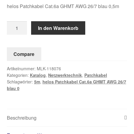
helos Patchkabel Cat.6a GHMT AWG 26/7 blau 0,5m
helos
In den Warenkorb
Patchkabel
Cat.6a
GHMT
Compare
AWG
26/7
Artikelnummer:
MLK-118076
blau
Kategorien:
Katalog
,
Netzwerktechnik
,
Patchkabel
0,5m
Schlagwörter:
5m
,
helos Patchkabel Cat.6a GHMT AWG 26/7
Menge
blau 0
Beschreibung