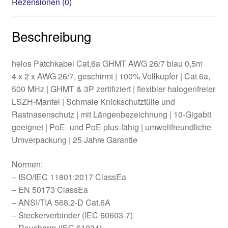
Rezensionen (0)
Beschreibung
helos Patchkabel Cat.6a GHMT AWG 26/7 blau 0,5m
4 x 2 x AWG 26/7, geschirmt | 100% Vollkupfer | Cat 6a,
500 MHz | GHMT & 3P zertifiziert | flexibler halogenfreier
LSZH-Mantel | Schmale Knickschutztülle und
Rastnasenschutz | mit Längenbezeichnung | 10-Gigabit
geeignet | PoE- und PoE plus-fähig | umweltfreundliche
Umverpackung | 25 Jahre Garantie
Normen:
– ISO/IEC 11801:2017 ClassEa
– EN 50173 ClassEa
– ANSI/TIA 568.2-D Cat.6A
– Steckerverbinder (IEC 60603-7)
– Raucharm (IEC 61034)