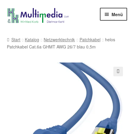
Zur
Zum
Menü
Navigation
Inhalt
springen
springen
-> zur Firmenwebseite
Start
Katalog
Netzwerktechnik
Patchkabel
helos
Patchkabel Cat.6a GHMT AWG 26/7 blau 0,5m
🔍