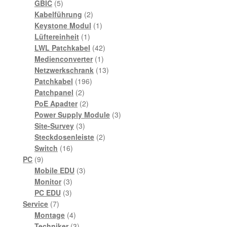
5
Produkte
GBIC
5
Produkte
2
Kabelführung
2
Produkte
1
Keystone Modul
1
1
Produkt
Lüftereinheit
1
Produkt
42
LWL Patchkabel
42
1
Produkte
Medienconverter
1
Produkt
13
Netzwerkschrank
13
196
Produkte
Patchkabel
196
2
Produkte
Patchpanel
2
Produkte
2
PoE Apadter
2
Produkte
3
Power Supply Module
3
3
Produkte
Site-Survey
3
Produkte
2
Steckdosenleiste
2
16
Produkte
Switch
16
9
Produkte
PC
9
Produkte
3
Mobile EDU
3
3
Produkte
Monitor
3
3
Produkte
PC EDU
3
7
Produkte
Service
7
Produkte
4
Montage
4
Produkte
3
Techniker
3