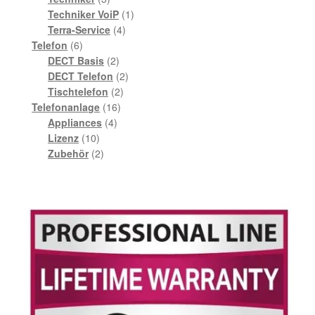
Produkte
1
Techniker VoiP
1
4
Produkt
Terra-Service
4
6
Produkte
Telefon
6
Produkte
2
DECT Basis
2
Produkte
2
DECT Telefon
2
2
Produkte
Tischtelefon
2
16
Produkte
Telefonanlage
16
4
Produkte
Appliances
4
10
Produkte
Lizenz
10
Produkte
2
Zubehör
2
Produkte