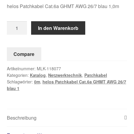
helos Patchkabel Cat.6a GHMT AWG 26/7 blau 1,0m
helos
In den Warenkorb
Patchkabel
Cat.6a
GHMT
Compare
AWG
26/7
Artikelnummer:
MLK-118077
blau
Kategorien:
Katalog
,
Netzwerktechnik
,
Patchkabel
1,0m
Schlagwörter:
0m
,
helos Patchkabel Cat.6a GHMT AWG 26/7
Menge
blau 1
Beschreibung