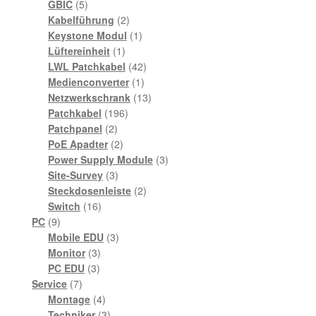
5
Produkte
GBIC
5
Produkte
2
Kabelführung
2
Produkte
1
Keystone Modul
1
1
Produkt
Lüftereinheit
1
Produkt
42
LWL Patchkabel
42
1
Produkte
Medienconverter
1
Produkt
13
Netzwerkschrank
13
196
Produkte
Patchkabel
196
2
Produkte
Patchpanel
2
Produkte
2
PoE Apadter
2
Produkte
3
Power Supply Module
3
3
Produkte
Site-Survey
3
Produkte
2
Steckdosenleiste
2
16
Produkte
Switch
16
9
Produkte
PC
9
Produkte
3
Mobile EDU
3
3
Produkte
Monitor
3
3
Produkte
PC EDU
3
7
Produkte
Service
7
Produkte
4
Montage
4
Produkte
3
Techniker
3