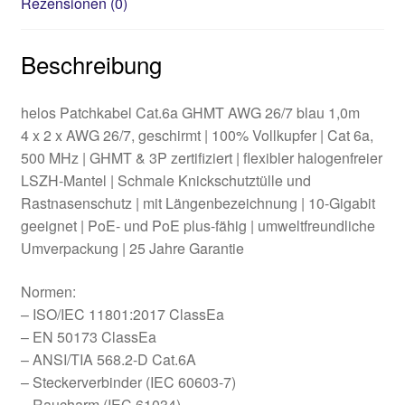
Rezensionen (0)
Beschreibung
helos Patchkabel Cat.6a GHMT AWG 26/7 blau 1,0m
4 x 2 x AWG 26/7, geschirmt | 100% Vollkupfer | Cat 6a,
500 MHz | GHMT & 3P zertifiziert | flexibler halogenfreier
LSZH-Mantel | Schmale Knickschutztülle und
Rastnasenschutz | mit Längenbezeichnung | 10-Gigabit
geeignet | PoE- und PoE plus-fähig | umweltfreundliche
Umverpackung | 25 Jahre Garantie
Normen:
– ISO/IEC 11801:2017 ClassEa
– EN 50173 ClassEa
– ANSI/TIA 568.2-D Cat.6A
– Steckerverbinder (IEC 60603-7)
– Raucharm (IEC 61034)