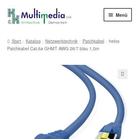
Zur
Zum
Menü
Navigation
Inhalt
springen
springen
-> zur Firmenwebseite
Start
Katalog
Netzwerktechnik
Patchkabel
helos
Patchkabel Cat.6a GHMT AWG 26/7 blau 1,0m
🔍