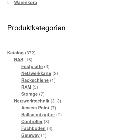
Warenkorb
Produktkategorien
372
Katalog
372
16
Produkte
NAS
16
Produkte
3
Festplatte
3
Produkte
2
Netzwerkkarte
2
1
Produkte
Rackschiene
1
3
Produkt
RAM
3
Produkte
7
Storage
7
Produkte
313
Netzwerktechnik
313
7
Produkte
Access Point
7
Produkte
7
Ballschutzgitter
7
3
Produkte
Controller
3
Produkte
3
Fachboden
3
4
Produkte
Gateway
4