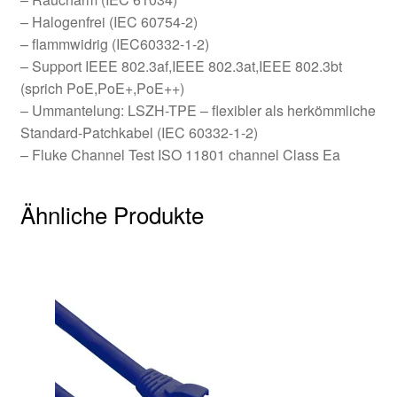
– Halogenfrei (IEC 60754-2)
– flammwidrig (IEC60332-1-2)
– Support IEEE 802.3af,IEEE 802.3at,IEEE 802.3bt
(sprich PoE,PoE+,PoE++)
– Ummantelung: LSZH-TPE – flexibler als herkömmliche
Standard-Patchkabel (IEC 60332-1-2)
– Fluke Channel Test ISO 11801 channel Class Ea
Ähnliche Produkte