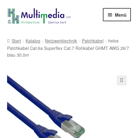
Zur
Zum
Menü
Navigation
Inhalt
springen
springen
-> zur Firmenwebseite
Start
Katalog
Netzwerktechnik
Patchkabel
helos
Patchkabel Cat.6a Superflex Cat.7 Rohkabel GHMT AWG 26/7
blau 30,0m
🔍