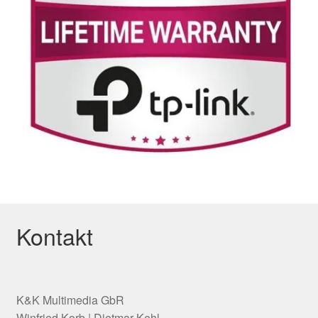
Kontakt
K&K Multimedia GbR
Winfried Korb | Dietmar Kehl