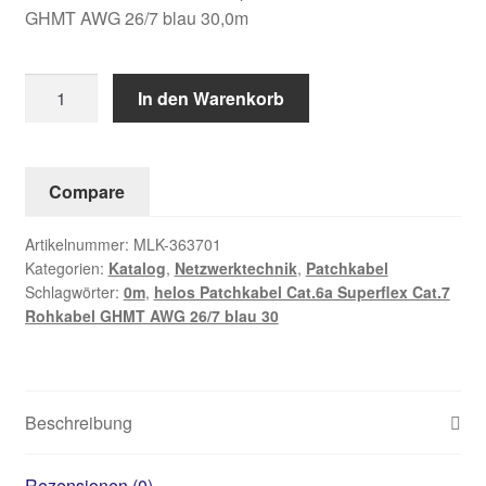
GHMT AWG 26/7 blau 30,0m
helos
In den Warenkorb
Patchkabel
Cat.6a
Superflex
Compare
Cat.7
Rohkabel
Artikelnummer:
MLK-363701
GHMT
Kategorien:
Katalog
,
Netzwerktechnik
,
Patchkabel
AWG
Schlagwörter:
0m
,
helos Patchkabel Cat.6a Superflex Cat.7
26/7
Rohkabel GHMT AWG 26/7 blau 30
blau
30,0m
Menge
Beschreibung
Rezensionen (0)