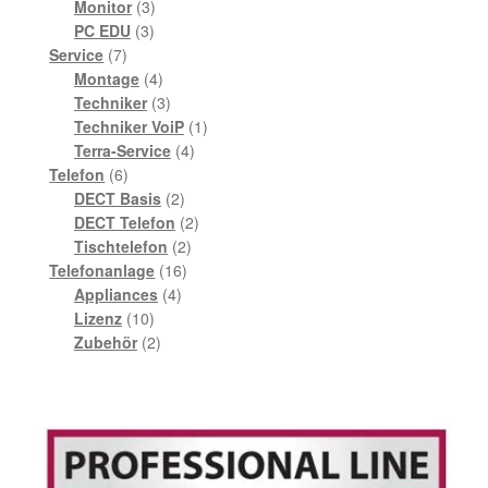
3
Produkte
Monitor
3
3
Produkte
PC EDU
3
7
Produkte
Service
7
Produkte
4
Montage
4
Produkte
3
Techniker
3
Produkte
1
Techniker VoiP
1
4
Produkt
Terra-Service
4
6
Produkte
Telefon
6
Produkte
2
DECT Basis
2
Produkte
2
DECT Telefon
2
2
Produkte
Tischtelefon
2
16
Produkte
Telefonanlage
16
4
Produkte
Appliances
4
10
Produkte
Lizenz
10
Produkte
2
Zubehör
2
Produkte