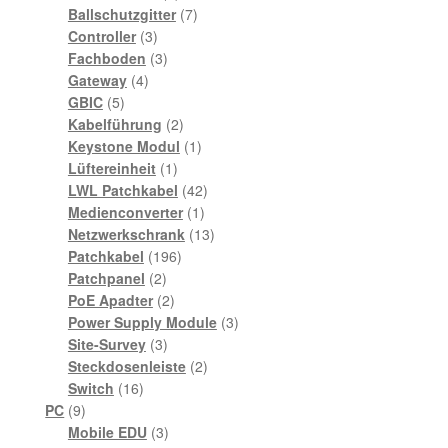
Produkte
7
Ballschutzgitter
7
3
Produkte
Controller
3
Produkte
3
Fachboden
3
4
Produkte
Gateway
4
5
Produkte
GBIC
5
Produkte
2
Kabelführung
2
Produkte
1
Keystone Modul
1
1
Produkt
Lüftereinheit
1
Produkt
42
LWL Patchkabel
42
1
Produkte
Medienconverter
1
Produkt
13
Netzwerkschrank
13
196
Produkte
Patchkabel
196
2
Produkte
Patchpanel
2
Produkte
2
PoE Apadter
2
Produkte
3
Power Supply Module
3
3
Produkte
Site-Survey
3
Produkte
2
Steckdosenleiste
2
16
Produkte
Switch
16
9
Produkte
PC
9
Produkte
3
Mobile EDU
3