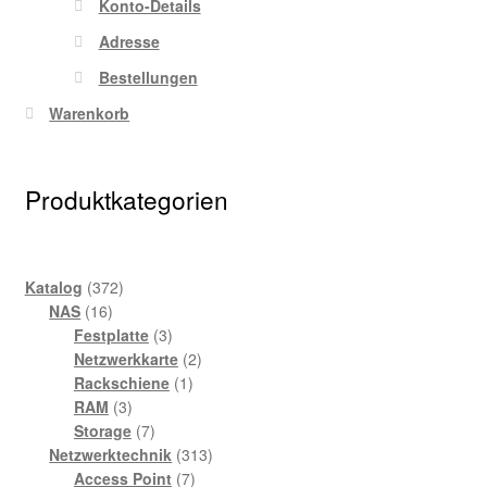
Konto-Details
Adresse
Bestellungen
Warenkorb
Produktkategorien
372
Katalog
372
16
Produkte
NAS
16
Produkte
3
Festplatte
3
Produkte
2
Netzwerkkarte
2
1
Produkte
Rackschiene
1
3
Produkt
RAM
3
Produkte
7
Storage
7
Produkte
313
Netzwerktechnik
313
7
Produkte
Access Point
7