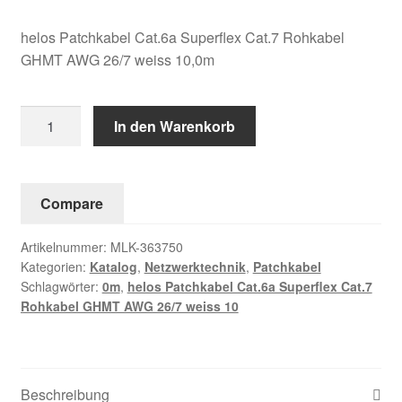
helos Patchkabel Cat.6a Superflex Cat.7 Rohkabel
GHMT AWG 26/7 weiss 10,0m
helos
In den Warenkorb
Patchkabel
Cat.6a
Superflex
Compare
Cat.7
Rohkabel
Artikelnummer:
MLK-363750
GHMT
Kategorien:
Katalog
,
Netzwerktechnik
,
Patchkabel
AWG
Schlagwörter:
0m
,
helos Patchkabel Cat.6a Superflex Cat.7
26/7
Rohkabel GHMT AWG 26/7 weiss 10
weiss
10,0m
Menge
Beschreibung