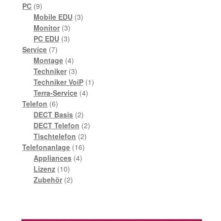
9
Produkte
PC
9
Produkte
3
Mobile EDU
3
3
Produkte
Monitor
3
3
Produkte
PC EDU
3
7
Produkte
Service
7
Produkte
4
Montage
4
Produkte
3
Techniker
3
Produkte
1
Techniker VoiP
1
4
Produkt
Terra-Service
4
6
Produkte
Telefon
6
Produkte
2
DECT Basis
2
Produkte
2
DECT Telefon
2
2
Produkte
Tischtelefon
2
16
Produkte
Telefonanlage
16
4
Produkte
Appliances
4
10
Produkte
Lizenz
10
Produkte
2
Zubehör
2
Produkte