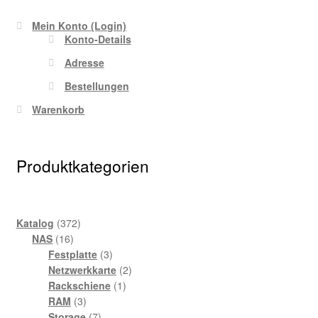
Mein Konto (Login)
Konto-Details
Adresse
Bestellungen
Warenkorb
Produktkategorien
372
Katalog
372
16
Produkte
NAS
16
Produkte
3
Festplatte
3
Produkte
2
Netzwerkkarte
2
1
Produkte
Rackschiene
1
3
Produkt
RAM
3
Produkte
7
Storage
7