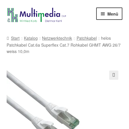
Zur
Zum
Menü
Navigation
Inhalt
springen
springen
-> zur Firmenwebseite
Start
Katalog
Netzwerktechnik
Patchkabel
helos
Patchkabel Cat.6a Superflex Cat.7 Rohkabel GHMT AWG 26/7
weiss 10,0m
🔍