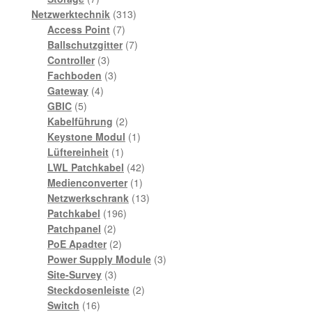
Produkte
313
Netzwerktechnik
313
7
Produkte
Access Point
7
Produkte
7
Ballschutzgitter
7
3
Produkte
Controller
3
Produkte
3
Fachboden
3
4
Produkte
Gateway
4
5
Produkte
GBIC
5
Produkte
2
Kabelführung
2
Produkte
1
Keystone Modul
1
1
Produkt
Lüftereinheit
1
Produkt
42
LWL Patchkabel
42
1
Produkte
Medienconverter
1
Produkt
13
Netzwerkschrank
13
196
Produkte
Patchkabel
196
2
Produkte
Patchpanel
2
Produkte
2
PoE Apadter
2
Produkte
3
Power Supply Module
3
3
Produkte
Site-Survey
3
Produkte
2
Steckdosenleiste
2
16
Produkte
Switch
16