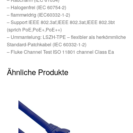
– Halogenfrei (IEC 60754-2)
– flammwidrig (IEC60332-1-2)
– Support IEEE 802.3af,IEEE 802.3at,IEEE 802.3bt
(sprich PoE,PoE+,PoE++)
– Ummantelung: LSZH-TPE – flexibler als herkömmliche
Standard-Patchkabel (IEC 60332-1-2)
– Fluke Channel Test ISO 11801 channel Class Ea
Ähnliche Produkte