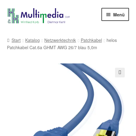
Zur
Zum
Menü
Navigation
Inhalt
springen
springen
-> zur Firmenwebseite
Start
Katalog
Netzwerktechnik
Patchkabel
helos
Patchkabel Cat.6a GHMT AWG 26/7 blau 5,0m
🔍