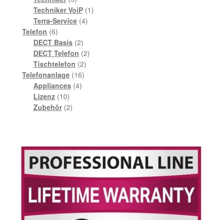
Produkte
1
Techniker VoiP
1
4
Produkt
Terra-Service
4
6
Produkte
Telefon
6
Produkte
2
DECT Basis
2
Produkte
2
DECT Telefon
2
2
Produkte
Tischtelefon
2
16
Produkte
Telefonanlage
16
4
Produkte
Appliances
4
10
Produkte
Lizenz
10
Produkte
2
Zubehör
2
Produkte