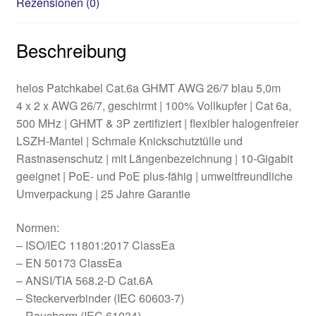
Rezensionen (0)
Beschreibung
helos Patchkabel Cat.6a GHMT AWG 26/7 blau 5,0m
4 x 2 x AWG 26/7, geschirmt | 100% Vollkupfer | Cat 6a,
500 MHz | GHMT & 3P zertifiziert | flexibler halogenfreier
LSZH-Mantel | Schmale Knickschutztülle und
Rastnasenschutz | mit Längenbezeichnung | 10-Gigabit
geeignet | PoE- und PoE plus-fähig | umweltfreundliche
Umverpackung | 25 Jahre Garantie
Normen:
– ISO/IEC 11801:2017 ClassEa
– EN 50173 ClassEa
– ANSI/TIA 568.2-D Cat.6A
– Steckerverbinder (IEC 60603-7)
– Raucharm (IEC 61034)