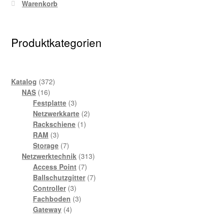
Warenkorb
Produktkategorien
372
Katalog
372
16
Produkte
NAS
16
Produkte
3
Festplatte
3
Produkte
2
Netzwerkkarte
2
1
Produkte
Rackschiene
1
3
Produkt
RAM
3
Produkte
7
Storage
7
Produkte
313
Netzwerktechnik
313
7
Produkte
Access Point
7
Produkte
7
Ballschutzgitter
7
3
Produkte
Controller
3
Produkte
3
Fachboden
3
4
Produkte
Gateway
4