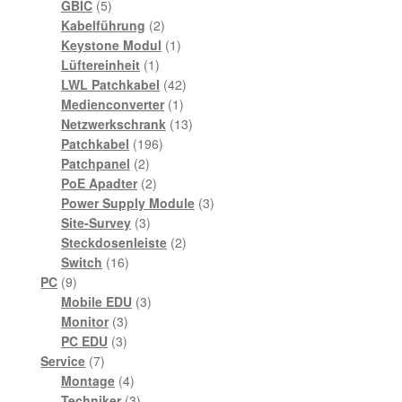
5
Produkte
GBIC
5
Produkte
2
Kabelführung
2
Produkte
1
Keystone Modul
1
1
Produkt
Lüftereinheit
1
Produkt
42
LWL Patchkabel
42
1
Produkte
Medienconverter
1
Produkt
13
Netzwerkschrank
13
196
Produkte
Patchkabel
196
2
Produkte
Patchpanel
2
Produkte
2
PoE Apadter
2
Produkte
3
Power Supply Module
3
3
Produkte
Site-Survey
3
Produkte
2
Steckdosenleiste
2
16
Produkte
Switch
16
9
Produkte
PC
9
Produkte
3
Mobile EDU
3
3
Produkte
Monitor
3
3
Produkte
PC EDU
3
7
Produkte
Service
7
Produkte
4
Montage
4
Produkte
3
Techniker
3