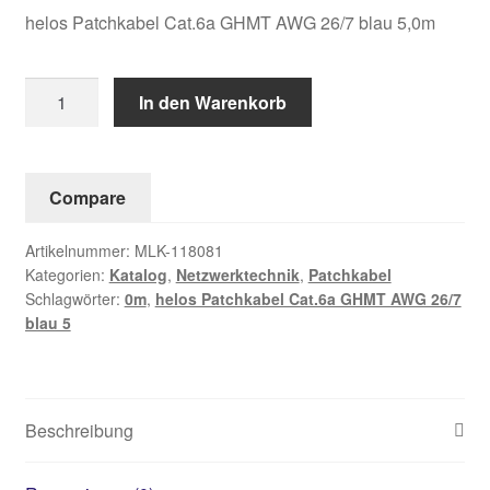
helos Patchkabel Cat.6a GHMT AWG 26/7 blau 5,0m
helos
In den Warenkorb
Patchkabel
Cat.6a
GHMT
Compare
AWG
26/7
Artikelnummer:
MLK-118081
blau
Kategorien:
Katalog
,
Netzwerktechnik
,
Patchkabel
5,0m
Schlagwörter:
0m
,
helos Patchkabel Cat.6a GHMT AWG 26/7
Menge
blau 5
Beschreibung