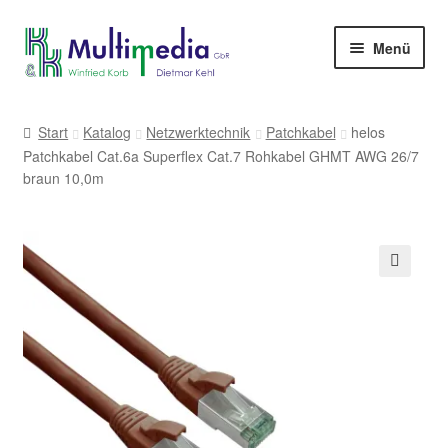
Zur
Zum
Menü
Navigation
Inhalt
springen
springen
-> zur Firmenwebseite
Start
Katalog
Netzwerktechnik
Patchkabel
helos
Patchkabel Cat.6a Superflex Cat.7 Rohkabel GHMT AWG 26/7
braun 10,0m
🔍