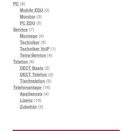
9
Produkte
PC
9
Produkte
3
Mobile EDU
3
3
Produkte
Monitor
3
3
Produkte
PC EDU
3
7
Produkte
Service
7
Produkte
4
Montage
4
Produkte
3
Techniker
3
Produkte
1
Techniker VoiP
1
4
Produkt
Terra-Service
4
6
Produkte
Telefon
6
Produkte
2
DECT Basis
2
Produkte
2
DECT Telefon
2
2
Produkte
Tischtelefon
2
16
Produkte
Telefonanlage
16
4
Produkte
Appliances
4
10
Produkte
Lizenz
10
Produkte
2
Zubehör
2
Produkte