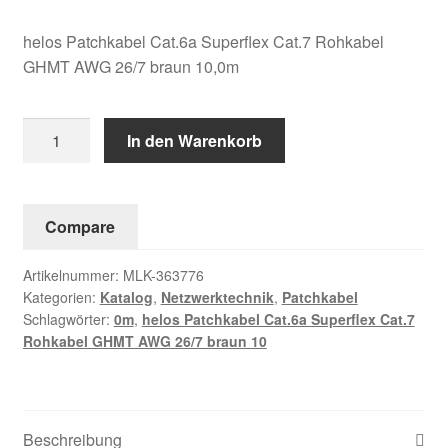
helos Patchkabel Cat.6a Superflex Cat.7 Rohkabel
GHMT AWG 26/7 braun 10,0m
helos
In den Warenkorb
Patchkabel
Cat.6a
Superflex
Compare
Cat.7
Rohkabel
Artikelnummer:
MLK-363776
GHMT
Kategorien:
Katalog
,
Netzwerktechnik
,
Patchkabel
AWG
Schlagwörter:
0m
,
helos Patchkabel Cat.6a Superflex Cat.7
26/7
Rohkabel GHMT AWG 26/7 braun 10
braun
10,0m
Menge
Beschreibung