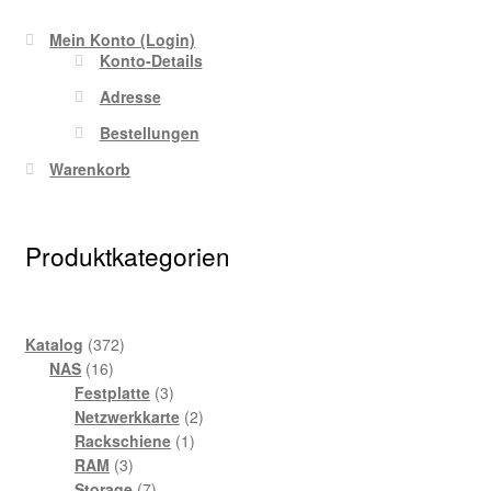
Mein Konto (Login)
Konto-Details
Adresse
Bestellungen
Warenkorb
Produktkategorien
372
Katalog
372
16
Produkte
NAS
16
Produkte
3
Festplatte
3
Produkte
2
Netzwerkkarte
2
1
Produkte
Rackschiene
1
3
Produkt
RAM
3
Produkte
7
Storage
7