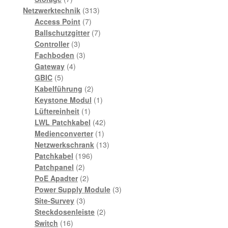
Produkte
313
Netzwerktechnik
313
7
Produkte
Access Point
7
Produkte
7
Ballschutzgitter
7
3
Produkte
Controller
3
Produkte
3
Fachboden
3
4
Produkte
Gateway
4
5
Produkte
GBIC
5
Produkte
2
Kabelführung
2
Produkte
1
Keystone Modul
1
1
Produkt
Lüftereinheit
1
Produkt
42
LWL Patchkabel
42
1
Produkte
Medienconverter
1
Produkt
13
Netzwerkschrank
13
196
Produkte
Patchkabel
196
2
Produkte
Patchpanel
2
Produkte
2
PoE Apadter
2
Produkte
3
Power Supply Module
3
3
Produkte
Site-Survey
3
Produkte
2
Steckdosenleiste
2
16
Produkte
Switch
16